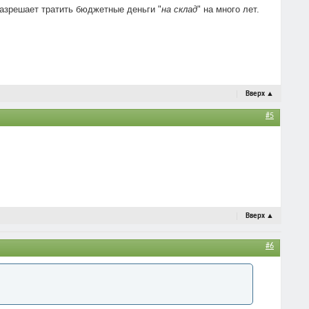
 разрешает тратить бюджетные деньги "
на склад
" на много лет.
Вверх
▲
#5
Вверх
▲
#6