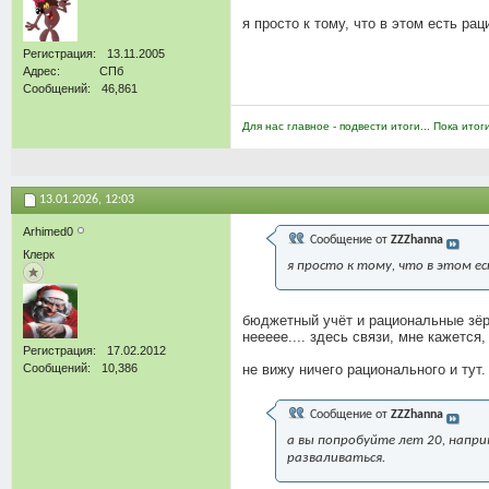
я просто к тому, что в этом есть ра
Регистрация
13.11.2005
Адрес
СПб
Сообщений
46,861
Для нас главное - подвести итоги... Пока итог
13.01.2026,
12:03
Arhimed0
Сообщение от
ZZZhanna
Клерк
я просто к тому, что в этом е
бюджетный учёт и рациональные зёрн
неееее.... здесь связи, мне кажетс
Регистрация
17.02.2012
Сообщений
10,386
не вижу ничего рационального и тут.
Сообщение от
ZZZhanna
а вы попробуйте лет 20, напри
разваливаться.