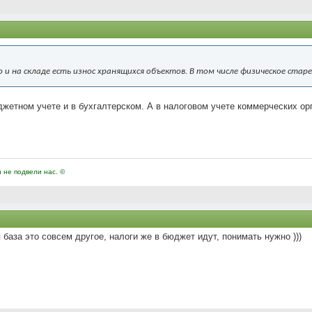
 и на складе есть износ хранящихся объектов. В том числе физическое старе
юджетном учете и в бухгалтерском. А в налоговом учете коммерческих орг
и не подвели нас. ©
я база это совсем другое, налоги же в бюджет идут, понимать нужно )))