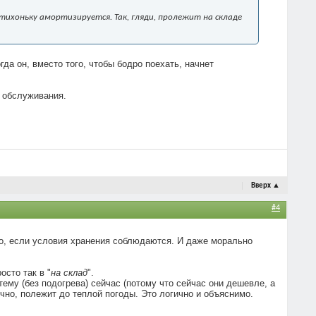
отихоньку амортизируется. Так, гляди, пролежит на складе
да он, вместо того, чтобы бодро поехать, начнет
 обслуживания.
Вверх
▲
#4
го, если условия хранения соблюдаются. И даже морально
осто так в "
на склад
".
тему (без подогрева) сейчас (потому что сейчас они дешевле, а
чно, полежит до теплой погоды. Это логично и объяснимо.