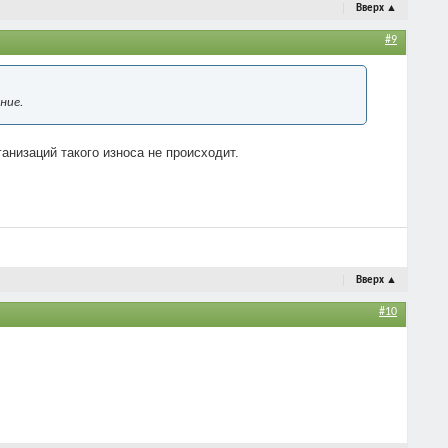
Вверх
▲
#9
ние.
анизаций такого износа не происходит.
Вверх
▲
#10