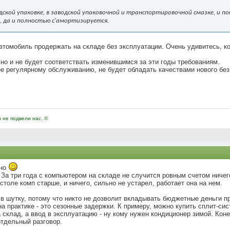
одской упаковке, в заводской упаковочной и транспортировочной смазке, и п
, да и полностью с'амортизируется.
автомобиль продержать на складе без эксплуатации. Очень удивитесь, ког
но и не будет соответствать изменившимся за эти годы требованиям.
 регулярному обслуживанию, не будет обладать качествами нового без
и не подвели нас. ©
ьно
 За три года с компьютером на складе не случится ровным счетом ниче
 столе комп старше, и ничего, сильно не устарел, работает она на нем.
 в шутку, потому что никто не дозволит вкладывать бюджетные деньги пр
а практике - это сезонные задержки. К примеру, можно купить сплит-сис
 склад, а ввод в эксплуатацию - ну кому нужен кондиционер зимой. Коне
отдельный разговор.