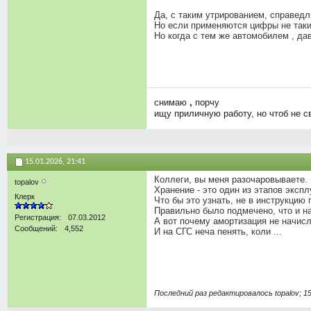
Да, с таким утрированием, справедл
Но если применяются цифры не таки
Но когда с тем же автомобилем , дав
снимаю
,
порчу
ищу приличную работу, но чтоб не с
15.01.2026,
21:41
Коллеги, вы меня разочаровываете.
topalov
Хранение - это один из этапов экспл
Клерк
Что бы это узнать, не в инструкцию
Правильно было подмечено, что и на
Регистрация
07.03.2012
А вот почему амортизация не начисля
Сообщений
4,552
И на СГС неча пенять, коли ...
Последний раз редактировалось topalov; 15