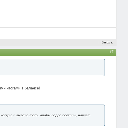
Вверх
▲
#7
ыми итогами в балансе!
 когда он, вместо того, чтобы бодро поехать, начнет