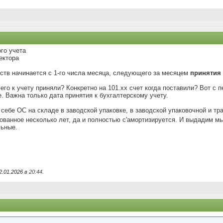
го учета
ектора
ств начинается с 1-го числа месяца, следующего за месяцем
принятия
его к учету приняли? Конкретно на 101.хх счет когда поставили? Вот с
 Важна только дата принятия к бухгалтерскому учету.
 себе ОС на складе в заводской упаковке, в заводской упаковочной и тр
кованное несколько лет, да и полностью с'амортизируется. И выдадим 
льные.
2.01.2026 в
20:44
.