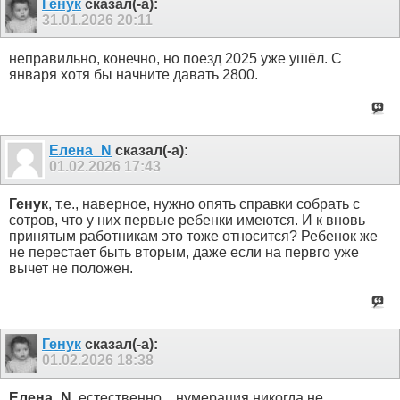
Генук
сказал(-а):
31.01.2026
20:11
неправильно, конечно, но поезд 2025 уже ушёл. С
января хотя бы начните давать 2800.
Елена_N
сказал(-а):
01.02.2026
17:43
Генук
, т.е., наверное, нужно опять справки собрать с
сотров, что у них первые ребенки имеются. И к вновь
принятым работникам это тоже относится? Ребенок же
не перестает быть вторым, даже если на первго уже
вычет не положен.
Генук
сказал(-а):
01.02.2026
18:38
Елена_N
, естественно... нумерация никогда не