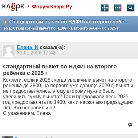
/
Форум Клерк.Ру
Святые угодники, Клерк без рекламы
прекрасен:)
Стандартный вычет по НДФЛ на второго ребенка с 2025 г
Тема:
Стандартный вычет по НДФЛ на второго ребенка с 2025 г
месяц
99
₽
3 месяца
Елена_N
сказал(-а):
259
₽
31.01.2026
17:42
-10%
полгода
Стандартный вычет по НДФЛ на второго
499
₽
ребенка с 2025 г
-15%
Коллеги, если к 2025г, когда увеличили вычет на второго
Отмена
Оплатить
ребенка до 2800, на первого уже давно(с 2020 г) вычеты
не предоставлялись, этому второму нужно было
увеличить сумму вычета? Так и продолжали весь 2025
год предоставлять по 1400, как и несколько предыдущих
лет. Это неправильно?
С уважением. Елена