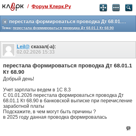
/
Форум Клерк.Ру
Святые угодники, Клерк без рекламы
прекрасен:)
перестала формироваться проводка Дт 68.01.1 Кт 68.90
Тема:
перестала формироваться проводка Дт 68.01.1 Кт 68.90
месяц
99
₽
3 месяца
Leil@
сказал(-а):
259
₽
02.02.2026
15:33
-10%
полгода
перестала формироваться проводка Дт 68.01.1
499
₽
Кт 68.90
-15%
Добрый день!
Отмена
Оплатить
Учет зарплаты ведем в 1С 8.3
С 01.01.2026 перестала формироваться проводка Дт
68.01.1 Кт 68.90 в банковской выписке при перечисление
заработной платы
Подскажите, в чем могут быть причины ?
в 2025 году данная проводка формировалась