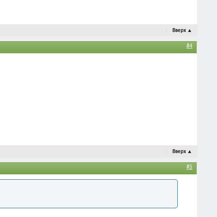
Вверх
▲
#4
Вверх
▲
#5