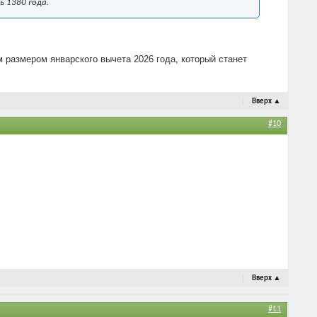
ь 1380 года.
м размером январского вычета 2026 года, который станет
Вверх
▲
#10
Вверх
▲
#11