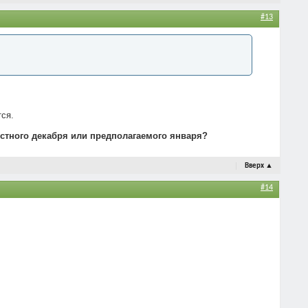
#13
тся.
естного декабря или предполагаемого января?
Вверх
▲
#14