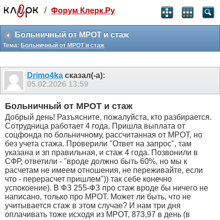
/
Форум Клерк.Ру
Святые угодники, Клерк без рекламы
прекрасен:)
Больничный от МРОТ и стаж
Тема:
Больничный от МРОТ и стаж
месяц
99
₽
3 месяца
Drimo4ka
сказал(-а):
259
₽
05.02.2026
13:59
-10%
полгода
Больничный от МРОТ и стаж
499
₽
Добрый день! Разъясните, пожалуйста, кто разбирается.
-15%
Сотрудница работает 4 года. Пришла выплата от
Отмена
Оплатить
соцфонда по больничному, рассчитанная от МРОТ, но
без учета стажа. Проверили "Ответ на запрос", там
указана и зп правильная, и стаж 4 года. Позвонили в
СФР, ответили - "вроде должно быть 60%, но мы к
расчетам не имеем отношения, не переживайте, если
что - перерасчет пришлем")) так себе конечно
успокоение). В ФЗ 255-ФЗ про стаж вроде бы ничего не
написано, только про МРОТ. Может ли быть, что не
учитывается стаж в этом случае? И нам три дня
оплачивать тоже исходя из МРОТ, 873,97 в день (в