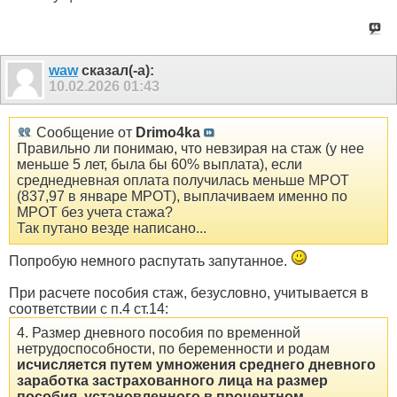
waw
сказал(-а):
10.02.2026
01:43
Сообщение от
Drimo4ka
Правильно ли понимаю, что невзирая на стаж (у нее
меньше 5 лет, была бы 60% выплата), если
среднедневная оплата получилась меньше МРОТ
(837,97 в январе МРОТ), выплачиваем именно по
МРОТ без учета стажа?
Так путано везде написано...
Попробую немного распутать запутанное.
При расчете пособия стаж, безусловно, учитывается в
соответствии с п.4 ст.14:
4. Размер дневного пособия по временной
нетрудоспособности, по беременности и родам
исчисляется путем умножения среднего дневного
заработка застрахованного лица на размер
пособия, установленного в процентном