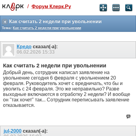
/
Форум Клерк.Ру
Святые угодники, Клерк без рекламы
прекрасен:)
Как считать 2 недели при увольнении
Тема:
Как считать 2 недели при увольнении
месяц
99
₽
3 месяца
Кредо
сказал(-а):
259
₽
06.02.2026
15:33
-10%
полгода
Как считать 2 недели при увольнении
499
₽
Добрый день, сотрудник написал заявление на
-15%
увольнение сегодня 6 февраля с увольнением 20
Отмена
Оплатить
февраля. Руководитель хочет с вредничать, что бы и
уволить с 24 февраля. Это же неправильно? Разве
выходные включаются в отработку 2 недели? И вообще
он "так хочет" так... Сотрудник переписывать заявление
отказывается.
jul-2000
сказал(-а):