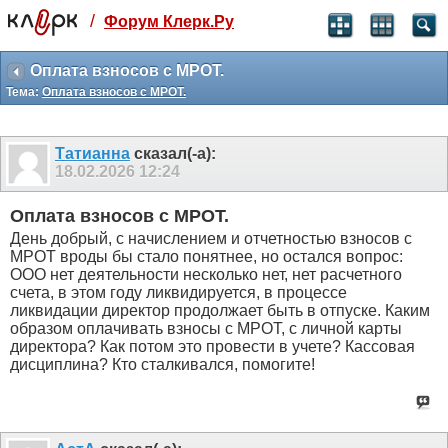
/
Форум Клерк.Ру
Святые угодники, Клерк без рекламы
прекрасен:)
Оплата взносов с МРОТ.
Тема:
Оплата взносов с МРОТ.
месяц
99
₽
3 месяца
Татианна
сказал(-а):
259
₽
18.02.2026
12:24
-10%
полгода
Оплата взносов с МРОТ.
499
₽
День добрый, с начислением и отчетностью взносов с
-15%
МРОТ вроды бы стало понятнее, но остался вопрос:
Отмена
Оплатить
ООО нет деятельности несколько нет, нет расчетного
счета, в этом году ликвидируется, в процессе
ликвидации директор продолжает быть в отпуске. Каким
образом оплачивать взносы с МРОТ, с личной карты
директора? Как потом это провести в учете? Кассовая
дисциплина? Кто сталкивался, помогите!