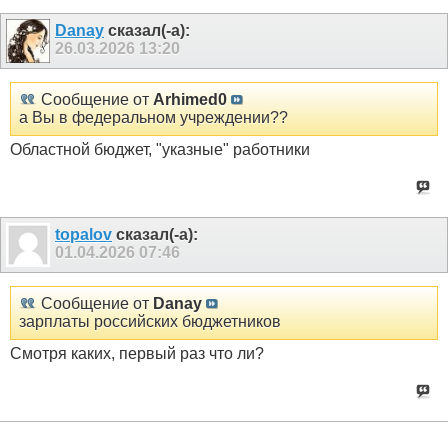
Danay
сказал(-а):
26.03.2026
13:20
Сообщение от
Arhimed0
а Вы в федеральном учреждении??
Областной бюджет, "указные" работники
topalov
сказал(-а):
01.04.2026
07:46
Сообщение от
Danay
зарплаты российских бюджетников
Смотря каких, первый раз что ли?