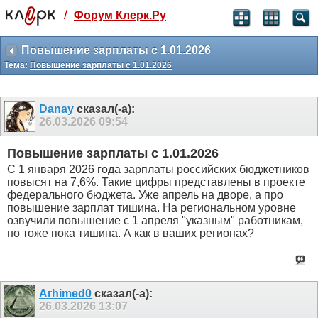
/
Форум Клерк.Ру
Святые угодники, Клерк без рекламы
прекрасен:)
Повышение зарплаты с 1.01.2026
Тема:
Повышение зарплаты с 1.01.2026
месяц
99
₽
3 месяца
Danay
сказал(-а):
259
₽
26.03.2026
09:54
-10%
полгода
Повышение зарплаты с 1.01.2026
499
₽
С 1 января 2026 года зарплаты российских бюджетников
-15%
повысят на 7,6%. Такие цифры представлены в проекте
Отмена
Оплатить
федерального бюджета. Уже апрель на дворе, а про
повышение зарплат тишина. На региональном уровне
озвучили повышение с 1 апреля "указным" работникам,
но тоже пока тишина. А как в ваших регионах?
Arhimed0
сказал(-а):
26.03.2026
13:07