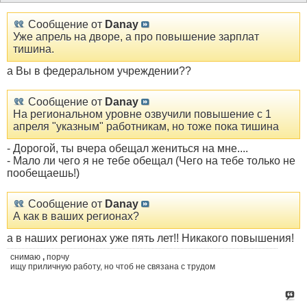
Сообщение от
Danay
Уже апрель на дворе, а про повышение зарплат
тишина.
а Вы в федеральном учреждении??
Сообщение от
Danay
На региональном уровне озвучили повышение с 1
апреля "указным" работникам, но тоже пока тишина
- Дорогой, ты вчера обещал жениться на мне....
- Мало ли чего я не тебе обещал (Чего на тебе только не
пообещаешь!)
Сообщение от
Danay
А как в ваших регионах?
а в наших регионах уже пять лет!! Никакого повышения!
снимаю
,
порчу
ищу приличную работу, но чтоб не связана с трудом