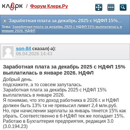
/
Форум Клерк.Ру
Святые угодники, Клерк без рекламы
прекрасен:)
Заработная плата за декабрь 2025 с НДФЛ 15% выплатилась в январе 2026. НДФЛ
Тема:
Заработная плата за декабрь 2025 с НДФЛ 15% выплатилась в
месяц
январе 2026. НДФЛ
99
₽
3 месяца
259
₽
son-84
сказал(-а):
-10%
06.04.2026
14:43
полгода
499
₽
Заработная плата за декабрь 2025 с НДФЛ 15%
-15%
выплатилась в январе 2026. НДФЛ
Отмена
Оплатить
Добрый день.
подскажите, а то совсем запуталась.
Заработная плата за декабрь 2025 с НДФЛ 15%
выплатилась в январе 2026.
Я понимаю, что это доход работника в 2026 г. и НДФЛ
должен быть 13% т.к не превысил лимит 2,4 млн.руб.
Но, при начислении зарплаты за январь тянется 15% как
убрать. Соответственно в 6-НДФЛ тек же попадает 15%.
Работаю в Бухгалтерия предприятия, редакция 3.0
(3.0.194.23)