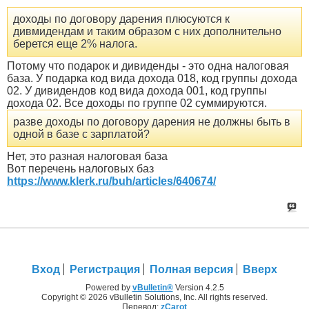
доходы по договору дарения плюсуются к
дивмидендам и таким образом с них дополнительно
берется еще 2% налога.
Потому что подарок и дивиденды - это одна налоговая
база. У подарка код вида дохода 018, код группы дохода
02. У дивидендов код вида дохода 001, код группы
дохода 02. Все доходы по группе 02 суммируются.
разве доходы по договору дарения не должны быть в
одной в базе с зарплатой?
Нет, это разная налоговая база
Вот перечень налоговых баз
https://www.klerk.ru/buh/articles/640674/
Вход
Регистрация
Полная версия
Вверх
Powered by
vBulletin®
Version 4.2.5
Copyright © 2026 vBulletin Solutions, Inc. All rights reserved.
Перевод:
zCarot