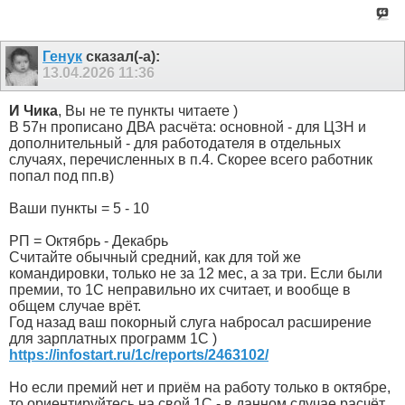
Генук
сказал(-а):
13.04.2026
11:36
И Чика
, Вы не те пункты читаете )
В 57н прописано ДВА расчёта: основной - для ЦЗН и
дополнительный - для работодателя в отдельных
случаях, перечисленных в п.4. Скорее всего работник
попал под пп.в)
Ваши пункты = 5 - 10
РП = Октябрь - Декабрь
Считайте обычный средний, как для той же
командировки, только не за 12 мес, а за три. Если были
премии, то 1С неправильно их считает, и вообще в
общем случае врёт.
Год назад ваш покорный слуга набросал расширение
для зарплатных программ 1С )
https://infostart.ru/1c/reports/2463102/
Но если премий нет и приём на работу только в октябре,
то ориентируйтесь на свой 1С - в данном случае расчёт