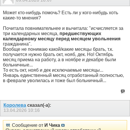
09.04.2026
16:07
Может кто-нибудь помочь? Есть ли у кого-нибудь хоть
какие-то мнения?
Почитала повнимательнее и вычитала: "исчисляется за
три календарных месяца,
предшествующих
календарному месяцу перед месяцем увольнения
гражданина".
Вообще не понимаю какой/какие месяцы брать, т.к.
получается нужно брать окт, нояб, дек. Но! Октябрь
месяц приема на работу, а в ноябре и декабре были
больничные...
То есть окт, нояб и дек исключаемые месяцы...
Январь единственный месяц отработанный полностью,
в феврале уволилась и тоже был больничный...
Королева
сказал(-а):
13.04.2026
10:16
Сообщение от
И Чика