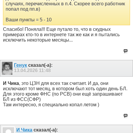
случаях, перечисленных в п.4. Скорее всего работник
попал под пп.в)
Ваши пункты = 5 - 10
Спасибо! Поняла!!! Еще путало то, что в скудных
примерах кто-то в интернете так же как и я пытались
исключить некоторые месяцы...
Генук
сказал(-а):
13.04.2026
11:48
И Чика
, это ЦЗН для всех так считает. И да, они
исключают тот месяц, в котором был хоть один день БЛ.
Для этого кроме ФНС (по РСВ) они ещё запрашивают
БЛ из ФСС(СФР)
Там интересно, я специально копал летом )
И Чика
сказал(-а):