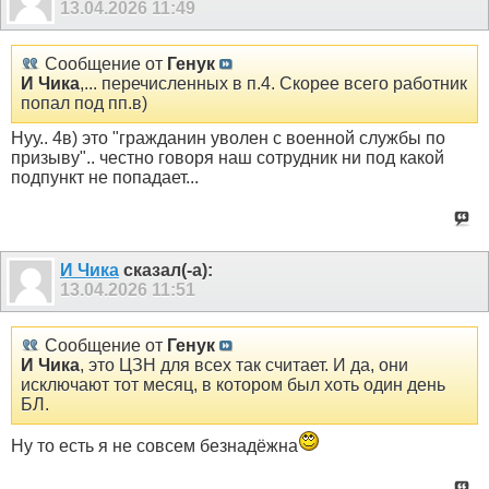
13.04.2026
11:49
Сообщение от
Генук
И Чика
,... перечисленных в п.4. Скорее всего работник
попал под пп.в)
Нуу.. 4в) это "гражданин уволен с военной службы по
призыву".. честно говоря наш сотрудник ни под какой
подпункт не попадает...
И Чика
сказал(-а):
13.04.2026
11:51
Сообщение от
Генук
И Чика
, это ЦЗН для всех так считает. И да, они
исключают тот месяц, в котором был хоть один день
БЛ.
Ну то есть я не совсем безнадёжна