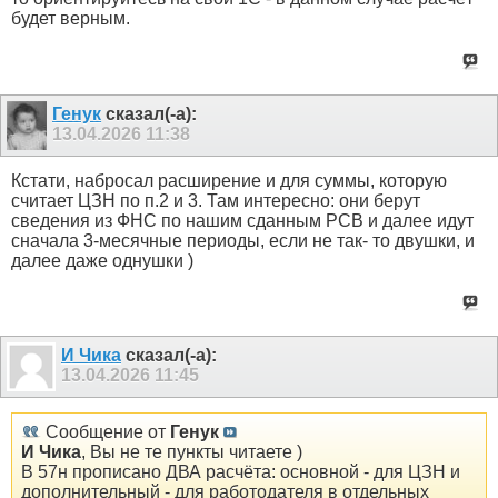
будет верным.
Генук
сказал(-а):
13.04.2026
11:38
Кстати, набросал расширение и для суммы, которую
считает ЦЗН по п.2 и 3. Там интересно: они берут
сведения из ФНС по нашим сданным РСВ и далее идут
сначала 3-месячные периоды, если не так- то двушки, и
далее даже однушки )
И Чика
сказал(-а):
13.04.2026
11:45
Сообщение от
Генук
И Чика
, Вы не те пункты читаете )
В 57н прописано ДВА расчёта: основной - для ЦЗН и
дополнительный - для работодателя в отдельных