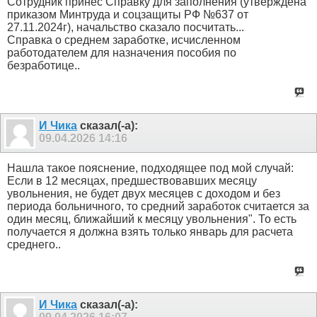
Сотрудник принес Справку для заполнения (утверждена
приказом Минтруда и соцзащиты РФ №637 от
27.11.2024г), начальство сказало посчитать...
Справка о среднем заработке, исчисленном
работодателем для назначения пособия по
безработице..
И Чика
сказал(-а):
09.04.2026
14:16
Нашла такое пояснение, подходящее под мой случай:
Если в 12 месяцах, предшествовавших месяцу
увольнения, не будет двух месяцев с доходом и без
периода больничного, то средний заработок считается за
один месяц, ближайший к месяцу увольнения". То есть
получается я должна взять только январь для расчета
среднего..
И Чика
сказал(-а):