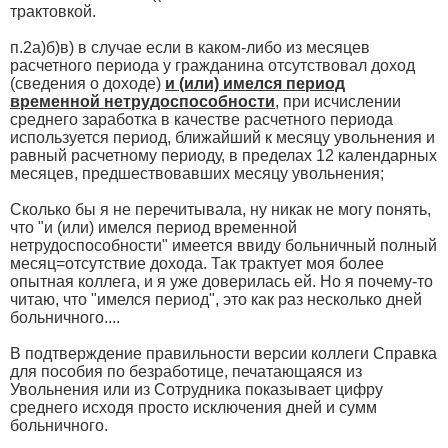
трактовкой.
п.2а)б)в) в случае если в каком-либо из месяцев
расчетного периода у гражданина отсутствовал доход
(сведения о доходе)
и (или) имелся период
временной нетрудоспособности
, при исчислении
среднего заработка в качестве расчетного периода
используется период, ближайший к месяцу увольнения и
равный расчетному периоду, в пределах 12 календарных
месяцев, предшествовавших месяцу увольнения;
Сколько бы я не перечитывала, ну никак не могу понять,
что "и (или) имелся период временной
нетрудоспособности" имеется ввиду больничный полный
месяц=отсутствие дохода. Так трактует моя более
опытная коллега, и я уже доверилась ей. Но я почему-то
читаю, что "имелся период", это как раз несколько дней
больничного....
В подтверждение правильности версии коллеги Справка
для пособия по безработице, печатающаяся из
Увольнения или из Сотрудника показывает цифру
среднего исходя просто исключения дней и сумм
больничного.