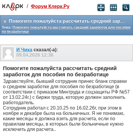
/
Форум Клерк.Ру
Святые угодники, Клерк без рекламы
прекрасен:)
Помогите пожалуйста рассчитать средний заработок для пособия по безработице
Тема:
Помогите пожалуйста рассчитать средний заработок для пособия
месяц
по безработице
99
₽
3 месяца
259
₽
И Чика
сказал(-а):
-10%
09.04.2026
12:36
полгода
499
₽
Помогите пожалуйста рассчитать средний
-15%
заработок для пособия по безработице
Отмена
Оплатить
Здравствуйте, бывший сотрудник принес бланк справки
о среднем заработке для пособия по безработице (в
соответствии с приказом Минтруда и соцзащиты РФ №57
от 13.02.24г.) с биржи труда, которую должен заполнить
работодатель.
Сотрудник работал с 20.10.25 по 16.02.26г, при этом в
ноябре и декабре была на больничных. Я не понимаю,
какие месяцы я должна взять для расчета, если по
правилам месяцы, в которых были больничные нужно
исключить для расчета..