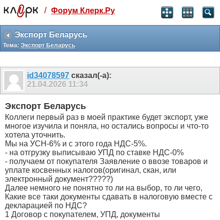
/
Форум Клерк.Ру
Святые угодники, Клерк без рекламы
прекрасен:)
Экспорт Беларусь
Тема:
Экспорт Беларусь
месяц
99
₽
3 месяца
id34078597
сказал(-а):
259
₽
21.04.2026
11:34
-10%
полгода
Экспорт Беларусь
499
₽
Коллеги первый раз в моей практике будет экспорт, уже
-15%
многое изучила и поняла, но остались вопросы и что-то
Отмена
Оплатить
хотела уточнить.
Мы на УСН-6% и с этого года НДС-5%.
- на отгрузку выписываю УПД по ставке НДС-0%
- получаем от покупателя Заявление о ввозе товаров и
уплате косвенных налогов(оригинал, скан, или
электронный документ?????)
Далее немного не понятно то ли на выбор, то ли чего,
Какие все таки документы сдавать в налоговую вместе с
декларацией по НДС?
1 Договор с покупателем, УПД, документы