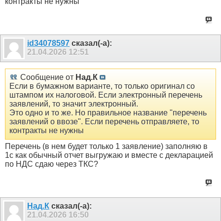
контракты не нужны
id34078597
сказал(-а):
21.04.2026
12:51
Сообщение от
Над.К
Если в бумажном варианте, то только оригинал со
штампом их налоговой. Если электронный перечень
заявлений, то значит электронный.
Это одно и то же. Но правильное название "перечень
заявлений о ввозе". Если перечень отправляете, то
контракты не нужны
Перечень (в нем будет только 1 заявление) заполняю в
1с как обычный отчет выгружаю и вместе с декларацией
по НДС сдаю через ТКС?
Над.К
сказал(-а):
21.04.2026
16:50