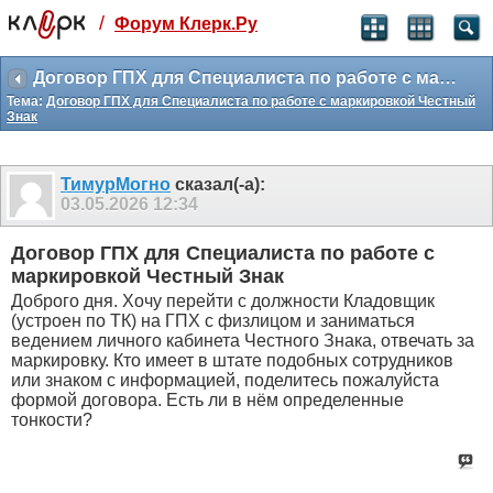
/
Форум Клерк.Ру
Святые угодники, Клерк без рекламы
прекрасен:)
Договор ГПХ для Специалиста по работе с маркировкой Честный Знак
Тема:
Договор ГПХ для Специалиста по работе с маркировкой Честный
месяц
Знак
99
₽
3 месяца
259
₽
ТимурМогно
сказал(-а):
-10%
03.05.2026
12:34
полгода
499
₽
Договор ГПХ для Специалиста по работе с
-15%
маркировкой Честный Знак
Отмена
Оплатить
Доброго дня. Хочу перейти с должности Кладовщик
(устроен по ТК) на ГПХ с физлицом и заниматься
ведением личного кабинета Честного Знака, отвечать за
маркировку. Кто имеет в штате подобных сотрудников
или знаком с информацией, поделитесь пожалуйста
формой договора. Есть ли в нём определенные
тонкости?