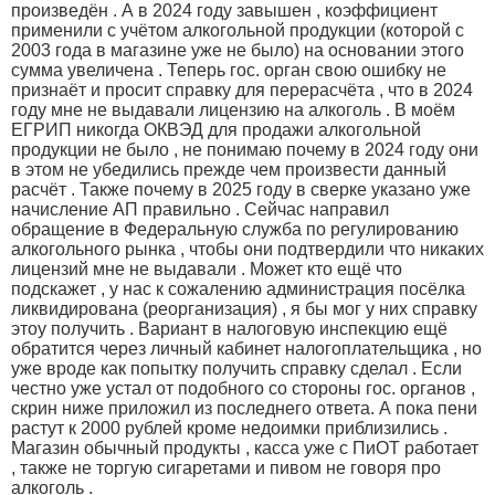
произведён . А в 2024 году завышен , коэффициент
применили с учётом алкогольной продукции (которой с
2003 года в магазине уже не было) на основании этого
сумма увеличена . Теперь гос. орган свою ошибку не
признаёт и просит справку для перерасчёта , что в 2024
году мне не выдавали лицензию на алкоголь . В моём
ЕГРИП никогда ОКВЭД для продажи алкогольной
продукции не было , не понимаю почему в 2024 году они
в этом не убедились прежде чем произвести данный
расчёт . Также почему в 2025 году в сверке указано уже
начисление АП правильно . Сейчас направил
обращение в Федеральную служба по регулированию
алкогольного рынка , чтобы они подтвердили что никаких
лицензий мне не выдавали . Может кто ещё что
подскажет , у нас к сожалению администрация посёлка
ликвидирована (реорганизация) , я бы мог у них справку
этоу получить . Вариант в налоговую инспекцию ещё
обратится через личный кабинет налогоплательщика , но
уже вроде как попытку получить справку сделал . Если
честно уже устал от подобного со стороны гос. органов ,
скрин ниже приложил из последнего ответа. А пока пени
растут к 2000 рублей кроме недоимки приблизились .
Магазин обычный продукты , касса уже с ПиОТ работает
, также не торгую сигаретами и пивом не говоря про
алкоголь .