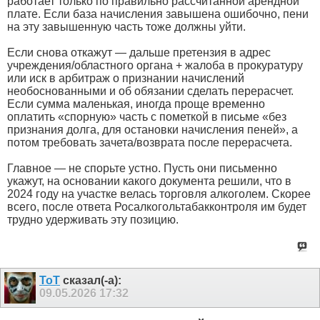
работает только по правильно рассчитанной арендной
плате. Если база начисления завышена ошибочно, пени
на эту завышенную часть тоже должны уйти.
Если снова откажут — дальше претензия в адрес
учреждения/областного органа + жалоба в прокуратуру
или иск в арбитраж о признании начислений
необоснованными и об обязании сделать перерасчет.
Если сумма маленькая, иногда проще временно
оплатить «спорную» часть с пометкой в письме «без
признания долга, для остановки начисления пеней», а
потом требовать зачета/возврата после перерасчета.
Главное — не спорьте устно. Пусть они письменно
укажут, на основании какого документа решили, что в
2024 году на участке велась торговля алкоголем. Скорее
всего, после ответа Росалкогольтабакконтроля им будет
трудно удерживать эту позицию.
ToT
сказал(-а):
09.05.2026
17:32