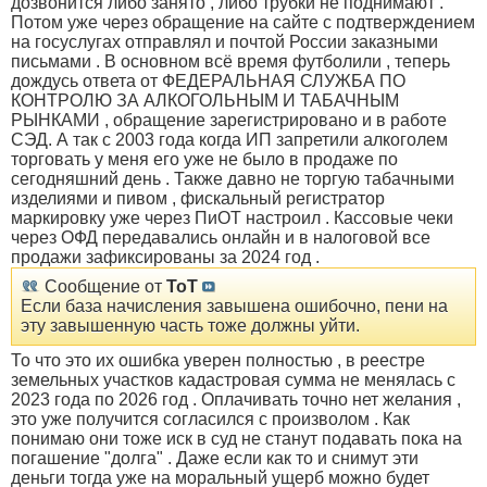
дозвонится либо занято , либо трубки не поднимают .
Потом уже через обращение на сайте с подтверждением
на госуслугах отправлял и почтой России заказными
письмами . В основном всё время футболили , теперь
дождусь ответа от ФЕДЕРАЛЬНАЯ СЛУЖБА ПО
КОНТРОЛЮ ЗА АЛКОГОЛЬНЫМ И ТАБАЧНЫМ
РЫНКАМИ , обращение зарегистрировано и в работе
СЭД. А так с 2003 года когда ИП запретили алкоголем
торговать у меня его уже не было в продаже по
сегодняшний день . Также давно не торгую табачными
изделиями и пивом , фискальный регистратор
маркировку уже через ПиОТ настроил . Кассовые чеки
через ОФД передавались онлайн и в налоговой все
продажи зафиксированы за 2024 год .
Сообщение от
ToT
Если база начисления завышена ошибочно, пени на
эту завышенную часть тоже должны уйти.
То что это их ошибка уверен полностью , в реестре
земельных участков кадастровая сумма не менялась с
2023 года по 2026 год . Оплачивать точно нет желания ,
это уже получится согласился с произволом . Как
понимаю они тоже иск в суд не станут подавать пока на
погашение "долга" . Даже если как то и снимут эти
деньги тогда уже на моральный ущерб можно будет