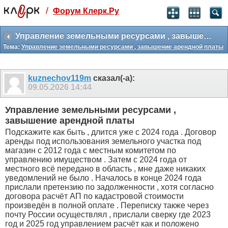
/
Форум Клерк.Ру
Святые угодники, Клерк без рекламы
прекрасен:)
Управление земельными ресурсами , завышение арендной платы
Тема:
Управление земельными ресурсами , завышение арендной платы
месяц
99
₽
3 месяца
kuznechov119m
сказал(-а):
259
₽
09.05.2026
14:44
-10%
полгода
Управление земельными ресурсами ,
499
₽
завышение арендной платы
-15%
Подскажите как быть , длится уже с 2024 года . Договор
Отмена
Оплатить
аренды под использования земельного участка под
магазин с 2012 года с местным комитетом по
управлению имуществом . Затем с 2024 года от
местного всё передано в область , мне даже никаких
уведомлений не было . Началось в конце 2024 года
прислали претензию по задолженности , хотя согласно
договора расчёт АП по кадастровой стоимости
произведён в полной оплате . Переписку также через
почту России осуществлял , прислали сверку где 2023
год и 2025 год управлением расчёт как и положено