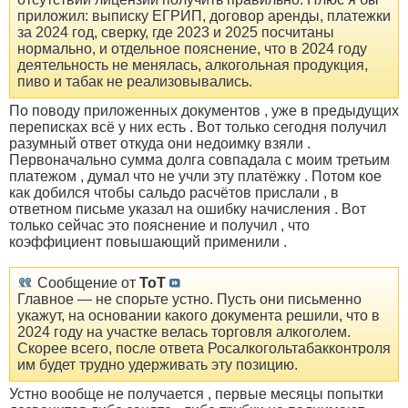
приложил: выписку ЕГРИП, договор аренды, платежки
за 2024 год, сверку, где 2023 и 2025 посчитаны
нормально, и отдельное пояснение, что в 2024 году
деятельность не менялась, алкогольная продукция,
пиво и табак не реализовывались.
По поводу приложенных документов , уже в предыдущих
переписках всё у них есть . Вот только сегодня получил
разумный ответ откуда они недоимку взяли .
Первоначально сумма долга совпадала с моим третьим
платежом , думал что не учли эту платёжку . Потом кое
как добился чтобы сальдо расчётов прислали , в
ответном письме указал на ошибку начисления . Вот
только сейчас это пояснение и получил , что
коэффициент повышающий применили .
Сообщение от
ToT
Главное — не спорьте устно. Пусть они письменно
укажут, на основании какого документа решили, что в
2024 году на участке велась торговля алкоголем.
Скорее всего, после ответа Росалкогольтабакконтроля
им будет трудно удерживать эту позицию.
Устно вообще не получается , первые месяцы попытки