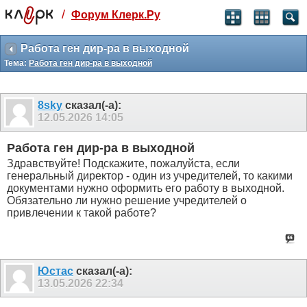
/
Форум Клерк.Ру
Святые угодники, Клерк без рекламы
прекрасен:)
Работа ген дир-ра в выходной
Тема:
Работа ген дир-ра в выходной
месяц
99
₽
3 месяца
8sky
сказал(-а):
259
₽
12.05.2026
14:05
-10%
полгода
Работа ген дир-ра в выходной
499
₽
Здравствуйте! Подскажите, пожалуйста, если
-15%
генеральный директор - один из учредителей, то какими
Отмена
Оплатить
документами нужно оформить его работу в выходной.
Обязательно ли нужно решение учредителей о
привлечении к такой работе?
Юстас
сказал(-а):
13.05.2026
22:34