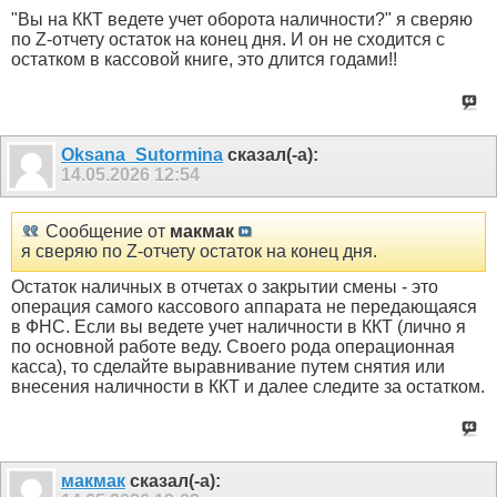
"Вы на ККТ ведете учет оборота наличности?" я сверяю
по Z-отчету остаток на конец дня. И он не сходится с
остатком в кассовой книге, это длится годами!!
Oksana_Sutormina
сказал(-а):
14.05.2026
12:54
Сообщение от
макмак
я сверяю по Z-отчету остаток на конец дня.
Остаток наличных в отчетах о закрытии смены - это
операция самого кассового аппарата не передающаяся
в ФНС. Если вы ведете учет наличности в ККТ (лично я
по основной работе веду. Своего рода операционная
касса), то сделайте выравнивание путем снятия или
внесения наличности в ККТ и далее следите за остатком.
макмак
сказал(-а):