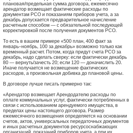
плановая/предельная сумма договора, ежемесячно
арендатор возмещает фактические расходы по
документам РСО и показаниям приборов учета, а за
декабрь допускается предварительное начисление
расчетным способом — с обязательной последующей
корректировкой после получения документов РСО.
То есть в вашем примере «500 план, 400 факт за
январь–ноябрь, 100 за декабрь» возможно только как
временный расчет. Потом, когда придут счета РСО за
декабрь, надо сделать сверку: если фактически декабрь
80 — вернуть/зачесть 20; если 120 — доначислить 20.
Иначе получается не возмещение фактических
расходов, а произвольная добивка до плановой цены.
В договоре лучше писать примерно так:
«Арендатор возмещает Арендодателю расходы по
оплате коммунальных услуг, фактически потребленных в
связи с использованием арендуемого имущества, в
пределах цены настоящего договора. Размер
ежемесячного возмещения определяется на основании
счетов, актов, универсальных передаточных документов
и иных расчетных документов ресурсоснабжающих
организаций, показаний приборов учета, а при их