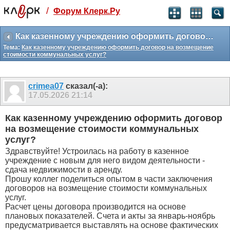
/
Форум Клерк.Ру
Святые угодники, Клерк без рекламы
прекрасен:)
Как казенному учреждению оформить договор на возмещение стоимости коммунальных услуг?
Тема:
Как казенному учреждению оформить договор на возмещение
месяц
стоимости коммунальных услуг?
99
₽
3 месяца
259
₽
crimea07
сказал(-а):
-10%
17.05.2026
21:14
полгода
499
₽
Как казенному учреждению оформить договор
-15%
на возмещение стоимости коммунальных
Отмена
Оплатить
услуг?
Здравствуйте! Устроилась на работу в казенное
учреждение с новым для него видом деятельности -
сдача недвижимости в аренду.
Прошу коллег поделиться опытом в части заключения
договоров на возмещение стоимости коммунальных
услуг.
Расчет цены договора производится на основе
плановых показателей. Счета и акты за январь-ноябрь
предусматривается выставлять на основе фактических