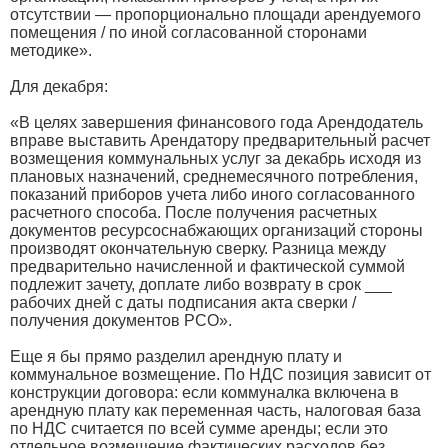
отсутствии — пропорционально площади арендуемого
помещения / по иной согласованной сторонами
методике».
Для декабря:
«В целях завершения финансового года Арендодатель
вправе выставить Арендатору предварительный расчет
возмещения коммунальных услуг за декабрь исходя из
плановых назначений, среднемесячного потребления,
показаний приборов учета либо иного согласованного
расчетного способа. После получения расчетных
документов ресурсоснабжающих организаций стороны
производят окончательную сверку. Разница между
предварительно начисленной и фактической суммой
подлежит зачету, доплате либо возврату в срок ___
рабочих дней с даты подписания акта сверки /
получения документов РСО».
Еще я бы прямо разделил арендную плату и
коммунальное возмещение. По НДС позиция зависит от
конструкции договора: если коммуналка включена в
арендную плату как переменная часть, налоговая база
по НДС считается по всей сумме аренды; если это
отдельное возмещение фактических расходов без