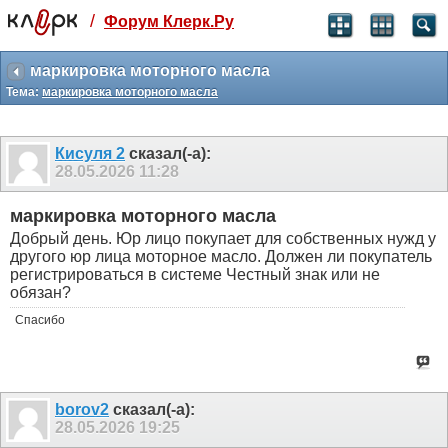
/
Форум Клерк.Ру
Святые угодники, Клерк без рекламы
прекрасен:)
маркировка моторного масла
Тема:
маркировка моторного масла
месяц
99
₽
3 месяца
Кисуля 2
сказал(-а):
259
₽
28.05.2026
11:28
-10%
полгода
маркировка моторного масла
499
₽
Добрый день. Юр лицо покупает для собственных нужд у
-15%
другого юр лица моторное масло. Должен ли покупатель
Отмена
Оплатить
регистрироваться в системе Честный знак или не
обязан?
Спасибо
borov2
сказал(-а):
28.05.2026
19:25