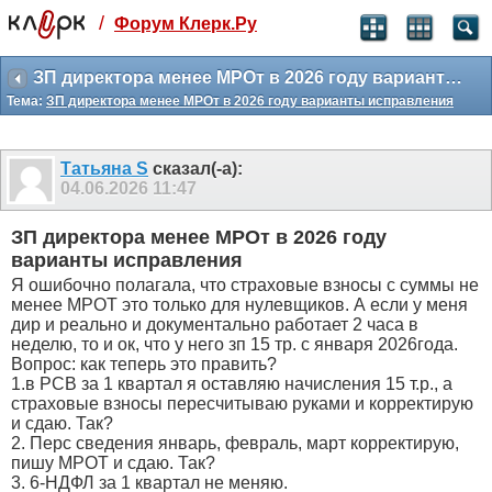
/
Форум Клерк.Ру
Святые угодники, Клерк без рекламы
прекрасен:)
ЗП директора менее МРОт в 2026 году варианты исправления
Тема:
ЗП директора менее МРОт в 2026 году варианты исправления
месяц
99
₽
3 месяца
Татьяна S
сказал(-а):
259
₽
04.06.2026
11:47
-10%
полгода
ЗП директора менее МРОт в 2026 году
499
₽
варианты исправления
-15%
Я ошибочно полагала, что страховые взносы с суммы не
Отмена
Оплатить
менее МРОТ это только для нулевщиков. А если у меня
дир и реально и документально работает 2 часа в
неделю, то и ок, что у него зп 15 тр. с января 2026года.
Вопрос: как теперь это править?
1.в РСВ за 1 квартал я оставляю начисления 15 т.р., а
страховые взносы пересчитываю руками и корректирую
и сдаю. Так?
2. Перс сведения январь, февраль, март корректирую,
пишу МРОТ и сдаю. Так?
3. 6-НДФЛ за 1 квартал не меняю.