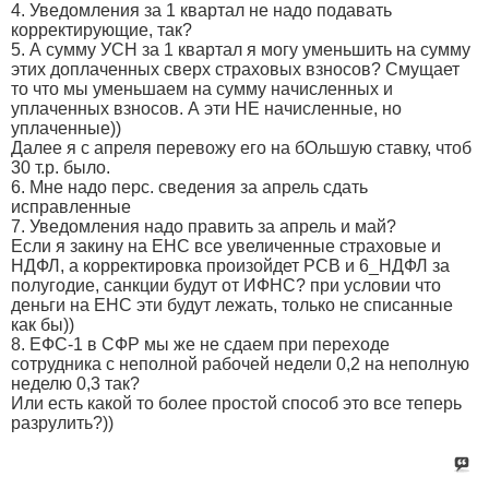
4. Уведомления за 1 квартал не надо подавать
корректирующие, так?
5. А сумму УСН за 1 квартал я могу уменьшить на сумму
этих доплаченных сверх страховых взносов? Смущает
то что мы уменьшаем на сумму начисленных и
уплаченных взносов. А эти НЕ начисленные, но
уплаченные))
Далее я с апреля перевожу его на бОльшую ставку, чтоб
30 т.р. было.
6. Мне надо перс. сведения за апрель сдать
исправленные
7. Уведомления надо править за апрель и май?
Если я закину на ЕНС все увеличенные страховые и
НДФЛ, а корректировка произойдет РСВ и 6_НДФЛ за
полугодие, санкции будут от ИФНС? при условии что
деньги на ЕНС эти будут лежать, только не списанные
как бы))
8. ЕФС-1 в СФР мы же не сдаем при переходе
сотрудника с неполной рабочей недели 0,2 на неполную
неделю 0,3 так?
Или есть какой то более простой способ это все теперь
разрулить?))