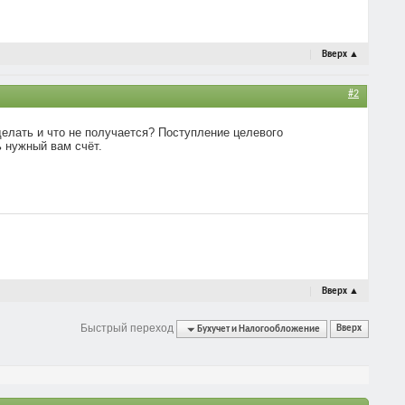
Вверх
▲
#2
 делать и что не получается? Поступление целевого
 нужный вам счёт.
Вверх
▲
Быстрый переход
Бухучет и Налогообложение
Вверх