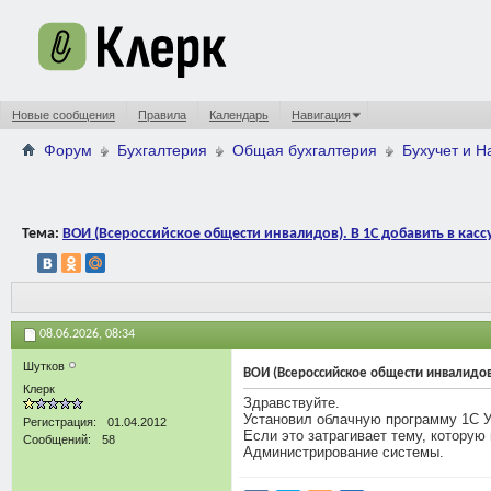
Новые сообщения
Правила
Календарь
Навигация
Форум
Бухгалтерия
Общая бухгалтерия
Бухучет и 
Тема:
ВОИ (Всероссийское общести инвалидов). В 1С добавить в кассу
08.06.2026,
08:34
Шутков
ВОИ (Всероссийское общести инвалидов).
Клерк
Здравствуйте.
Установил облачную программу 1С Уч
Регистрация
01.04.2012
Если это затрагивает тему, которую
Сообщений
58
Администрирование системы.