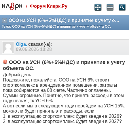
/
Форум Клерк.Ру
Святые угодники, Клерк без рекламы
прекрасен:)
ООО на УСН (6%+5%НДС) и принятие к учету объекта ОС.
Тема:
ООО на УСН (6%+5%НДС) и принятие к учету объекта ОС.
месяц
99
₽
3 месяца
Olga.
сказал(-а):
259
₽
09.06.2026
10:28
-10%
полгода
ООО на УСН (6%+5%НДС) и принятие к учету
499
₽
объекта ОС.
-15%
Добрый день.
Отмена
Оплатить
Подскажите, пожалуйста, ООО на УСН 6% строит
спорткомплекс в арендованном помещении, затраты
пока собираются на 08 счете. Частично оплачены.
Суммы огромные. Понятно, что принять расходы в этом
году нельзя, тк УСН 6%.
А вот если мы в следующем году перейдем на УСН 15%,
можно ли будет принять эти расходы, если
1. в эксплуатацию спорткомплекс будет введен в 2026?
2. в эксплуатацию спорткомплекс будет введен в 2027?