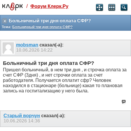
/
Форум Клерк.Ру
Святые угодники, Клерк без рекламы
прекрасен:)
Больничный три дня оплата СФР?
Тема:
Больничный три дня оплата СФР?
месяц
99
₽
3 месяца
mobsman
сказал(-а):
259
₽
10.06.2026
14:22
-10%
полгода
Больничный три дня оплата СФР?
499
₽
Пришел больничный, в нем три дня , и строчка оплата за
-15%
счет СФР (3дня) , и нет строчки оплата за счет
Отмена
Оплатить
работодателя. Получается оплатит сфр? Человек
находился в стационаре (больнице) какая то плановая
запись на госпитализацию у него была.
Старый ворчун
сказал(-а):
10.06.2026
14:36