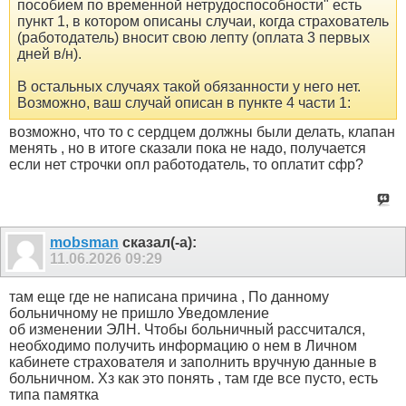
пособием по временной нетрудоспособности" есть
пункт 1, в котором описаны случаи, когда страхователь
(работодатель) вносит свою лепту (оплата 3 первых
дней в/н).
В остальных случаях такой обязанности у него нет.
Возможно, ваш случай описан в пункте 4 части 1:
возможно, что то с сердцем должны были делать, клапан
менять , но в итоге сказали пока не надо, получается
если нет строчки опл работодатель, то оплатит сфр?
mobsman
сказал(-а):
11.06.2026
09:29
там еще где не написана причина , По данному
больничному не пришло Уведомление
об изменении ЭЛН. Чтобы больничный рассчитался,
необходимо получить информацию о нем в Личном
кабинете страхователя и заполнить вручную данные в
больничном. Хз как это понять , там где все пусто, есть
типа памятка