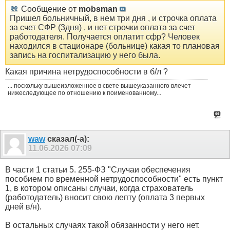
Сообщение от
mobsman
Пришел больничный, в нем три дня , и строчка оплата
за счет СФР (3дня) , и нет строчки оплата за счет
работодателя. Получается оплатит сфр? Человек
находился в стационаре (больнице) какая то плановая
запись на госпитализацию у него была.
Какая причина нетрудоспособности в б/л ?
... поскольку вышеизложенное в свете вышеуказанного влечет
нижеследующее по отношению к поименованному...
waw
сказал(-а):
11.06.2026
07:09
В части 1 статьи 5. 255-ФЗ "Случаи обеспечения
пособием по временной нетрудоспособности" есть пункт
1, в котором описаны случаи, когда страхователь
(работодатель) вносит свою лепту (оплата 3 первых
дней в/н).
В остальных случаях такой обязанности у него нет.