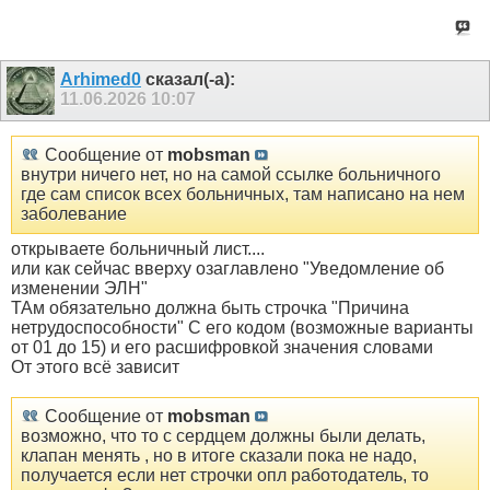
Arhimed0
сказал(-а):
11.06.2026
10:07
Сообщение от
mobsman
внутри ничего нет, но на самой ссылке больничного
где сам список всех больничных, там написано на нем
заболевание
открываете больничный лист....
или как сейчас вверху озаглавлено "Уведомление об
изменении ЭЛН"
ТАм обязательно должна быть строчка "Причина
нетрудоспособности" С его кодом (возможные варианты
от 01 до 15) и его расшифровкой значения словами
От этого всё зависит
Сообщение от
mobsman
возможно, что то с сердцем должны были делать,
клапан менять , но в итоге сказали пока не надо,
получается если нет строчки опл работодатель, то