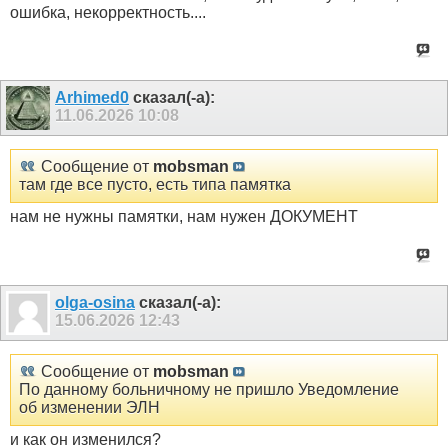
ошибка, некорректность....
Arhimed0
сказал(-а):
11.06.2026
10:08
Сообщение от
mobsman
там где все пусто, есть типа памятка
нам не нужны памятки, нам нужен ДОКУМЕНТ
olga-osina
сказал(-а):
15.06.2026
12:43
Сообщение от
mobsman
По данному больничному не пришло Уведомление
об изменении ЭЛН
и как он изменился?