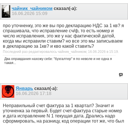
чайник_чайником
сказал(-а):
16.06.2026
15:09
про уточненку, это же вы про декларацию НДС за 1 кв? я
спрашивала, что исправление сч/ф, то есть номер и
число исправления, это же у нас фактической датой,
когда мы исправили ставим? но все это мы записываем
в декларацию за 1кв? и кво какой ставить?
Последний раз редактировалось чайник_чайником; 16.06.2026 в
15:19
.
Два оправдания нахожу себе: "бухгалтер" я по неволе и не одна я
такая...
Январь
сказал(-а):
16.06.2026
17:18
Неправильный счет фактура за 1 квартал? Значит и
уточненка за первый. Будет счет-фактура старые номер
и дата исправление N 1 текущая дата. Дрались надо
сформировать, на разницу, код операции тот же, что был