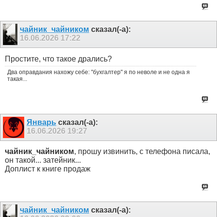
чайник_чайником
сказал(-а):
16.06.2026
17:22
Простите, что такое дрались?
Два оправдания нахожу себе: "бухгалтер" я по неволе и не одна я
такая...
Январь
сказал(-а):
16.06.2026
19:27
чайник_чайником
, прошу извинить, с телефона писала,
он такой... затейник...
Доплист к книге продаж
чайник_чайником
сказал(-а):