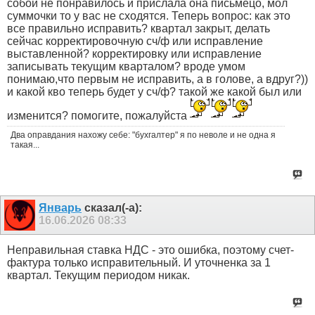
собой не понравилось и прислала она письмецо, мол
суммочки то у вас не сходятся. Теперь вопрос: как это
все правильно исправить? квартал закрыт, делать
сейчас корректировочную сч/ф или исправление
выставленной? корректировку или исправление
записывать текущим кварталом? вроде умом
понимаю,что первым не исправить, а в голове, а вдруг?))
и какой кво теперь будет у сч/ф? такой же какой был или
изменится? помогите, пожалуйста
Два оправдания нахожу себе: "бухгалтер" я по неволе и не одна я
такая...
Январь
сказал(-а):
16.06.2026
08:33
Неправильная ставка НДС - это ошибка, поэтому счет-
фактура только исправительный. И уточненка за 1
квартал. Текущим периодом никак.