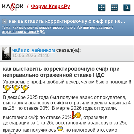
/
Форум Клерк.Ру
Святые угодники, Клерк без рекламы
прекрасен:)
как выставить корректировочную сч/ф при неправильно отраженной ставке НДС
Тема:
как выставить корректировочную сч/ф при неправильно
месяц
отраженной ставке НДС
99
₽
3 месяца
259
₽
чайник_чайником
сказал(-а):
-10%
15.06.2026
21:40
полгода
499
₽
как выставить корректировочную сч/ф при
-15%
неправильно отраженной ставке НДС
Отмена
Оплатить
Уважаемые профи, добрый вечер, челом бью о помощи!!!
В декабре 2025 года был получен аванс от покупателя,
выставили авансовую сч/ф и отразили в декларации за 4
кв.25г по ставке 20%. В марте 2026 года отгрузили,
выставили сч/ф по ставке 20%
, отразили в
декларации за 1 кв 26г, восстановили авансовую за 25г,
красиво так получилось
, но налоговой это, само