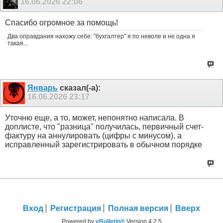
16.06.2026
22:06
Спасибо огромное за помощь!
Два оправдания нахожу себе: "бухгалтер" я по неволе и не одна я
такая...
Январь
сказал(-а):
16.06.2026
23:17
Уточню еще, а то, может, непонятно написала. В
доплисте, что "разница" получилась, первичный счет-
фактуру на аннулировать (цифры с минусом), а
исправленный зарегистрировать в обычном порядке
Вход
Регистрация
Полная версия
Вверх
Powered by
vBulletin®
Version 4.2.5