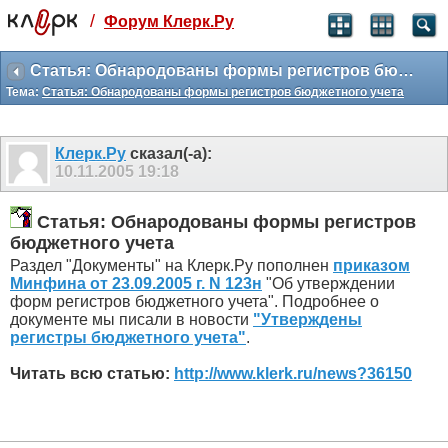
/
Форум Клерк.Ру
Святые угодники, Клерк без рекламы
прекрасен:)
Статья: Обнародованы формы регистров бюджетного учета
Тема:
Статья: Обнародованы формы регистров бюджетного учета
месяц
99
₽
3 месяца
Клерк.Ру
сказал(-а):
259
₽
10.11.2005
19:18
-10%
полгода
Статья: Обнародованы формы регистров
499
₽
-15%
бюджетного учета
Отмена
Оплатить
Раздел "Документы" на Клерк.Ру пополнен
приказом
Минфина от 23.09.2005 г. N 123н
"Об утверждении
форм регистров бюджетного учета". Подробнее о
документе мы писали в новости
"Утверждены
регистры бюджетного учета"
.
Читать всю статью:
http://www.klerk.ru/news?36150