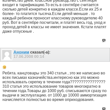
количество дней. Классное руководство с сентября
входит в тарификацию.То есть в сентябре считается
сколько детей конкретно в каждом классе.Если их 25 и
более- то платится тысяча.Если детей меньше . то
каждый ребенок проносит классному руководителю 40
руб. Вот в сентябре посчитали, и платят весь год, уход и
проход детей в классы не имеет значения. Кстати платят
даже отпускные .
Аноним
сказал(-а):
17.06.2008
00:14
Ребята. канцтовары это 340 статья , это же написано во
всех письмах казначейства.интересно как это можно
использовать скрепку в течении года????????????????
310 статья это использование товаров многократно в
течении года.Товары до 1000 руб. списываются сразу по
выдачи в эксплуатацию. от 1000 до 10000 аммортизация
начисляется полностью во время оприходования.