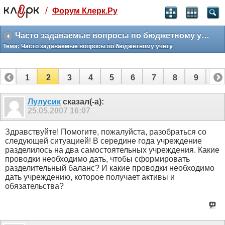
/
Форум Клерк.Ру
Святые угодники, Клерк без рекламы
прекрасен:)
Часто задаваемые вопросы по бюджетному учету
Тема:
Часто задаваемые вопросы по бюджетному учету
месяц
99
₽
3 месяца
1
2
3
4
5
6
7
8
9
10
259
₽
-10%
11
12
13
14
15
16
17
18
полгода
Лулусик
сказал(-а):
25.05.2007
16:07
499
₽
-15%
Отмена
Оплатить
Здравствуйте! Помогите, пожалуйста, разобраться со
следующей ситуацией! В середине года учреждение
разделилось на два самостоятельных учреждения. Какие
проводки необходимо дать, чтобы сформировать
разделительный баланс? И какие проводки необходимо
дать учреждению, которое получает активы и
обязательства?