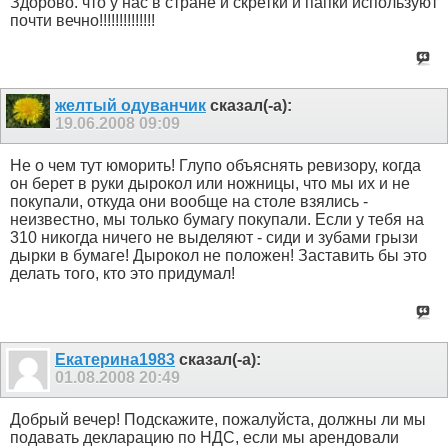
Здорово. что у нас в стране и скретки и папки используют
почти вечно!!!!!!!!!!!!!!
желтый одуванчик
сказал(-а):
19.06.2008
09:09
Не о чем тут юморить! Глупо объяснять ревизору, когда
он берет в руки дырокол или ножницы, что мы их и не
покупали, откуда они вообще на столе взялись -
неизвестно, мы только бумагу покупали. Если у тебя на
310 никогда ничего не выделяют - сиди и зубами грызи
дырки в бумаге! Дырокол не положен! Заставить бы это
делать того, кто это придумал!
Екатерина1983
сказал(-а):
01.08.2008
20:49
Добрый вечер! Подскажите, пожалуйста, должны ли мы
подавать декларацию по НДС, если мы арендовали