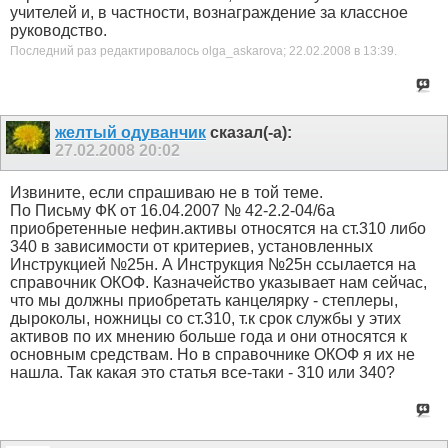
учителей и, в частности, вознаграждение за классное
руководство.
Последний раз редактировалось olga_askarova; 22.02.2008 в
13:39
.
желтый одуванчик
сказал(-а):
27.02.2008
20:02
Извините, если спрашиваю не в той теме.
По Письму ФК от 16.04.2007 № 42-2.2-04/6а
приобретенные нефин.активы относятся на ст.310 либо
340 в зависимости от критериев, установленных
Инструкцией №25н. А Инструкция №25н ссылается на
справочник ОКОФ. Казначейство указывает нам сейчас,
что мы должны приобретать канцелярку - степлеры,
дыроколы, ножницы со ст.310, т.к срок службы у этих
активов по их мнению больше года и они относятся к
основным средствам. Но в справочнике ОКОФ я их не
нашла. Так какая это статья все-таки - 310 или 340?