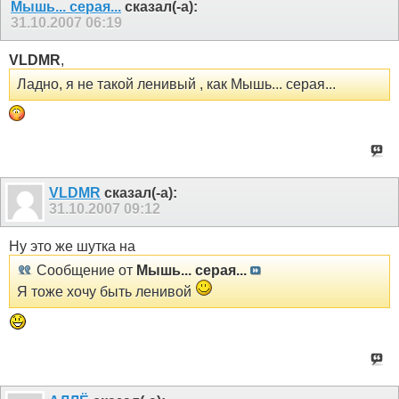
Мышь... серая...
сказал(-а):
31.10.2007
06:19
VLDMR
,
Ладно, я не такой ленивый , как Мышь... серая...
VLDMR
сказал(-а):
31.10.2007
09:12
Ну это же шутка на
Сообщение от
Мышь... серая...
Я тоже хочу быть ленивой