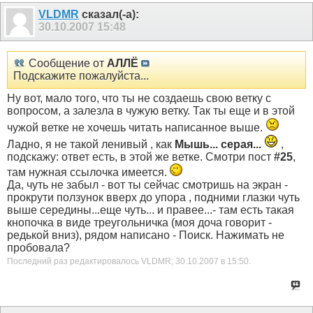
VLDMR
сказал(-а):
30.10.2007
15:48
Сообщение от
АЛЛЁ
Подскажите пожалуйста...
Ну вот, мало того, что ты не создаешь свою ветку с
вопросом, а залезла в чужую ветку. Так ты еще и в этой
чужой ветке не хочешь читать написанное выше.
Ладно, я не такой ленивый , как
Мышь... серая...
,
подскажу: ответ есть, в этой же ветке. Смотри пост
#25
,
там нужная ссылочка имеется.
Да, чуть не забыл - вот ты сейчас смотришь на экран -
прокрути ползунок вверх до упора , подними глазки чуть
выше середины...еще чуть... и правее...- там есть такая
кнопочка в виде треугольничка (моя доча говорит -
редькой вниз), рядом написано - Поиск. Нажимать не
пробовала?
Последний раз редактировалось VLDMR; 30.10.2007 в
15:50
.