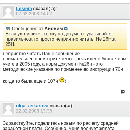
Lesiem
сказал(-а):
07.02.2008
14:07
Сообщение от
Аноним
Если уж пишите ссылку на документ ,указывайте
правильно,а то просто неприятно читать! Не 26Н,а
25Н.
неприятно читать Ваше сообщение
внимательнее посмотрите тескт-- речь идет о бюджетном
учете в 2005 году, а норм документ №26н - это
методические указания по применению инструкции 70н
когда то была еще и 107н
)
olga_askarova
сказал(-а):
22.02.2008
13:35
Здравствуйте, поделитесь новым по расчету средней
заработной платы. Особенно, меня волнует з/плата