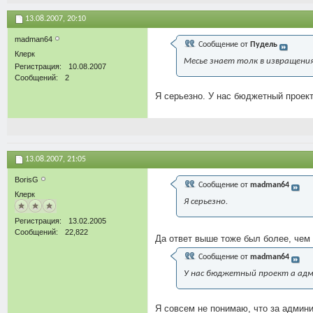
13.08.2007,
20:10
madman64
Сообщение от
Пудель
Клерк
Месье знает толк в извращениях
Регистрация
10.08.2007
Сообщений
2
Я серьезно. У нас бюджетный проек
13.08.2007,
21:05
BorisG
Сообщение от
madman64
Клерк
Я серьезно.
Регистрация
13.02.2005
Сообщений
22,822
Да ответ выше тоже был более, чем
Сообщение от
madman64
У нас бюджетный проект а адм
Я совсем не понимаю, что за админи