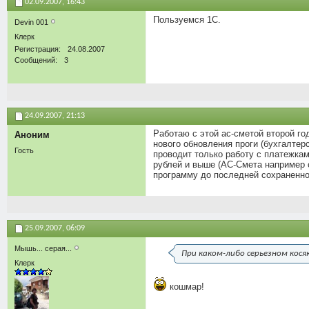
02.09.2007,
16:43
Пользуемся 1С.
Devin 001
Клерк
Регистрация
24.08.2007
Сообщений
3
24.09.2007,
21:13
Работаю с этой ас-сметой второй г
Аноним
нового обновления проги (бухгалтер
Гость
проводит только работу с платежка
рублей и выше (АС-Смета например с
программу до последней сохраненно
25.09.2007,
06:09
Мышь... серая...
При каком-либо серьезном кося
Клерк
кошмар!