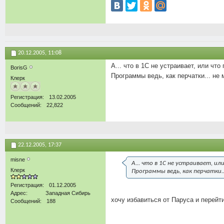
20.12.2005,
11:08
А... что в 1С не устраивает, или чт
BorisG
Программы ведь, как перчатки... не 
Клерк
Регистрация
13.02.2005
Сообщений
22,822
22.12.2005,
17:37
misne
А... что в 1С не устраивает, и
Клерк
Программы ведь, как перчатки..
Регистрация
01.12.2005
Адрес
Западная Сибирь
хочу избавиться от Паруса и перейт
Сообщений
188