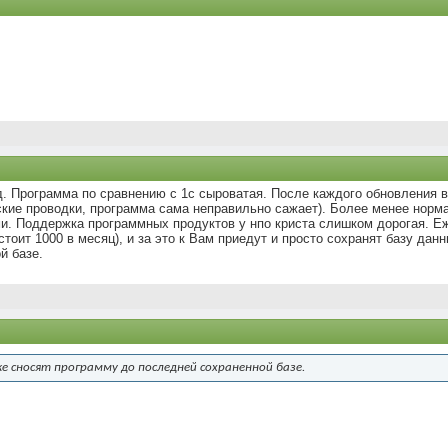
од. Программа по сравнению с 1с сыроватая. После каждого обновления 
ские проводки, программа сама неправильно сажает). Более менее норм
ми. Поддержка программных продуктов у нпо криста слишком дорогая. Е
тоит 1000 в месяц), и за это к Вам приедут и просто сохранят базу дан
й базе.
ке сносят программу до последней сохраненной базе.