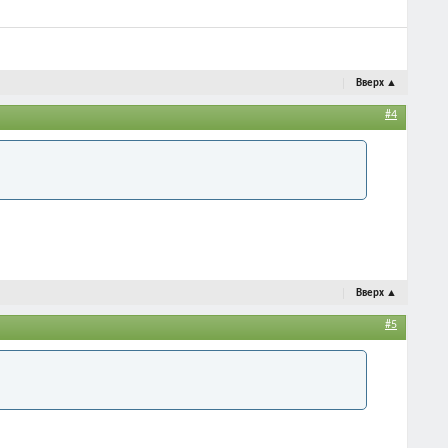
Вверх
▲
#4
Вверх
▲
#5