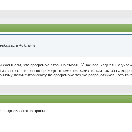
 работал в АС Смете
и сообщали, что программа страшно сырая.. У нас все бюджетные учре
 из-за того, что она не проходит множество каких-то там тестов на корре
онному документообороту на программке тех же разработчиков.. это како
е люди абсолютно правы