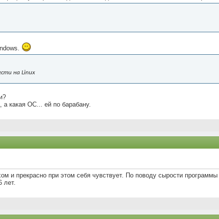
indows.
сти на Linux
и?
а какая ОС... ей по барабану.
хом и прекрасно при этом себя чувствует. По поводу сырости программы
 лет.