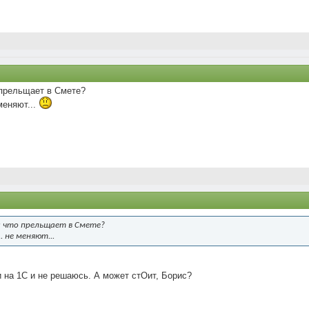
о прельщает в Смете?
меняют...
ли что прельщает в Смете?
. не меняют...
и на 1С и не решаюсь. А может стОит, Борис?