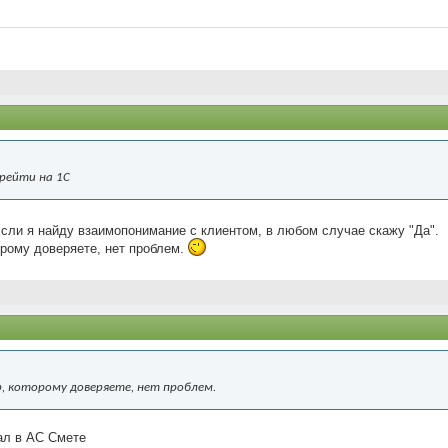
ерейти на 1С
сли я найду взаимопонимание с клиентом, в любом случае скажу "Да".
торому доверяете, нет проблем.
р, которому доверяете, нет проблем.
ал в АС Смете