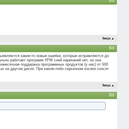
#13
Вверх
▲
#14
выявляются какие-то новые ошибки, которые исправляются до
ально работает программ УРМ сней нареканий нет, но она
жемесячная поддержка программных продуктов (у нас) от 500
ных на другом диске. При каком-либо серьезном косяке сносят
Вверх
▲
#15