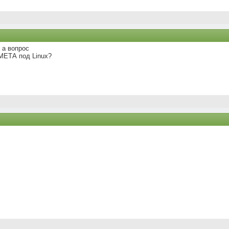
 а вопрос
МЕТА под Linux?