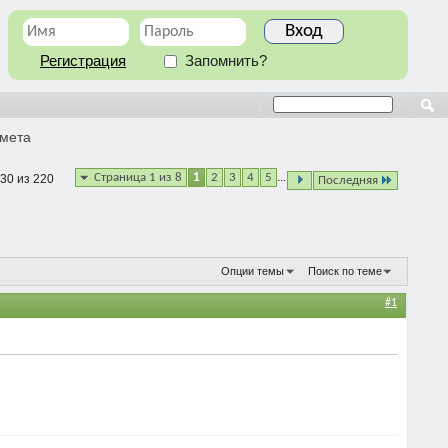
Регистрация
Запомнить?
Смета
...
Страница 1 из 8
1
2
3
4
5
 30 из 220
Последняя
Опции темы
Поиск по теме
#1