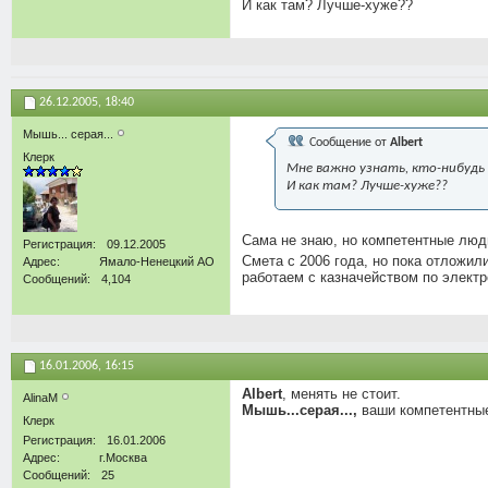
И как там? Лучше-хуже??
26.12.2005,
18:40
Мышь... серая...
Сообщение от
Аlbert
Клерк
Мне важно узнать, кто-нибудь
И как там? Лучше-хуже??
Сама не знаю, но компетентные люд
Регистрация
09.12.2005
Смета с 2006 года, но пока отложили
Адрес
Ямало-Ненецкий АО
работаем с казначейством по электр
Сообщений
4,104
16.01.2006,
16:15
Albert
, менять не стоит.
AlinaM
Мышь...серая...,
ваши компетентны
Клерк
Регистрация
16.01.2006
Адрес
г.Москва
Сообщений
25