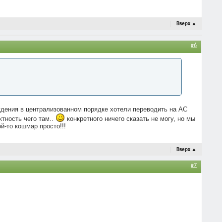
Вверх
▲
#6
ждения в централизованном порядке хотели переводить на АС
ктность чего там..
конкретного ничего сказать не могу, но мы
й-то кошмар просто!!!
Вверх
▲
#7