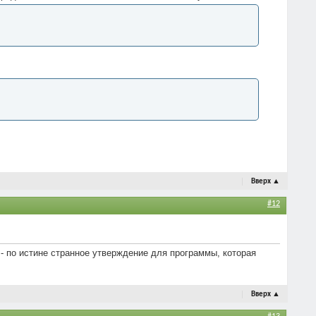
Вверх
▲
#12
 - по истине странное утверждение для программы, которая
Вверх
▲