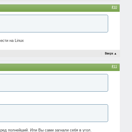
#10
ести на Linux
Вверх
▲
#11
Бред полнейший. Или Вы сами загнали себя в угол.