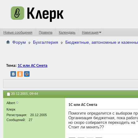
Новые сообщения
Правила
Календарь
Навигация
Форум
Бухгалтерия
Бюджетные, автономные и казенны
Тема:
1С или АС Смета
20.12.2005,
09:44
Аlbert
1С или АС Смета
Клерк
Помогите определится с выбором п
Регистрация
20.12.2005
Организация бюджетная, пока работ
Сообщений
27
но скоро собирается переходить на 
Стоит ли менять??