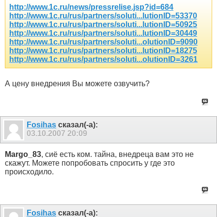
http://www.1c.ru/news/pressrelise.jsp?id=684
http://www.1c.ru/rus/partners/soluti...lutionID=53370
http://www.1c.ru/rus/partners/soluti...lutionID=50925
http://www.1c.ru/rus/partners/soluti...lutionID=30449
http://www.1c.ru/rus/partners/soluti...olutionID=9090
http://www.1c.ru/rus/partners/soluti...lutionID=18275
http://www.1c.ru/rus/partners/soluti...olutionID=3261
А цену внедрения Вы можете озвучить?
Fosihas
сказал(-а):
03.10.2007
20:09
Margo_83
, сиё есть ком. тайна, внедреца вам это не
скажут. Можете попробовать спросить у где это
происходило.
Fosihas
сказал(-а):