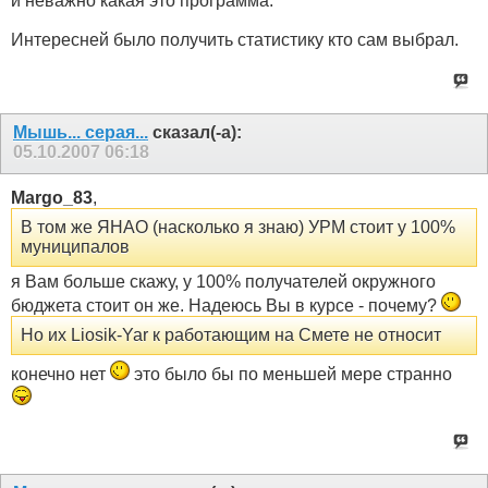
и неважно какая это программа.
Интересней было получить статистику кто сам выбрал.
Мышь... серая...
сказал(-а):
05.10.2007
06:18
Margo_83
,
В том же ЯНАО (насколько я знаю) УРМ стоит у 100%
муниципалов
я Вам больше скажу, у 100% получателей окружного
бюджета стоит он же. Надеюсь Вы в курсе - почему?
Но их Liosik-Yar к работающим на Смете не относит
конечно нет
это было бы по меньшей мере странно