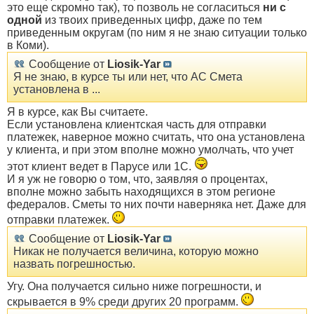
это еще скромно так), то позволь не согласиться
ни с
одной
из твоих приведенных цифр, даже по тем
приведенным округам (по ним я не знаю ситуации только
в Коми).
Сообщение от
Liosik-Yar
Я не знаю, в курсе ты или нет, что АС Смета
установлена в ...
Я в курсе, как Вы считаете.
Если установлена клиентская часть для отправки
платежек, наверное можно считать, что она установлена
у клиента, и при этом вполне можно умолчать, что учет
этот клиент ведет в Парусе или 1С.
И я уж не говорю о том, что, заявляя о процентах,
вполне можно забыть находящихся в этом регионе
федералов. Сметы то них почти наверняка нет. Даже для
отправки платежек.
Сообщение от
Liosik-Yar
Никак не получается величина, которую можно
назвать погрешностью.
Угу. Она получается сильно ниже погрешности, и
скрывается в 9% среди других 20 программ.