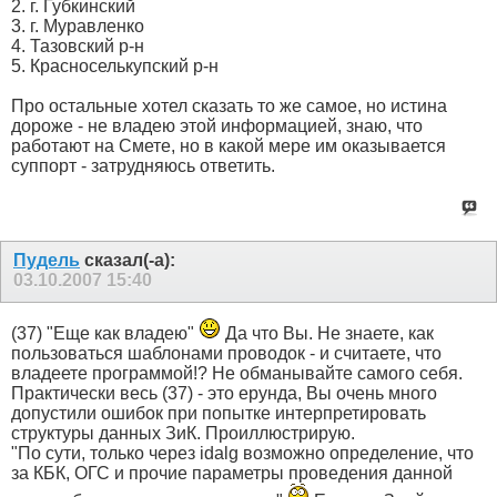
2. г. Губкинский
3. г. Муравленко
4. Тазовский р-н
5. Красноселькупский р-н
Про остальные хотел сказать то же самое, но истина
дороже - не владею этой информацией, знаю, что
работают на Смете, но в какой мере им оказывается
суппорт - затрудняюсь ответить.
Пудель
сказал(-а):
03.10.2007
15:40
(37) "Еще как владею"
Да что Вы. Не знаете, как
пользоваться шаблонами проводок - и считаете, что
владеете программой!? Не обманывайте самого себя.
Практически весь (37) - это ерунда, Вы очень много
допустили ошибок при попытке интерпретировать
структуры данных ЗиК. Проиллюстрирую.
"По сути, только через idalg возможно определение, что
за КБК, ОГС и прочие параметры проведения данной