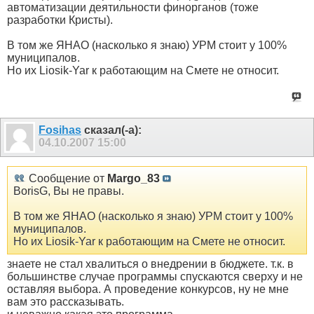
автоматизации деятильности финорганов (тоже
разработки Кристы).
В том же ЯНАО (насколько я знаю) УРМ стоит у 100%
муниципалов.
Но их Liosik-Yar к работающим на Смете не относит.
Fosihas
сказал(-а):
04.10.2007
15:00
Сообщение от
Margo_83
BorisG, Вы не правы.
В том же ЯНАО (насколько я знаю) УРМ стоит у 100%
муниципалов.
Но их Liosik-Yar к работающим на Смете не относит.
знаете не стал хвалиться о внедрении в бюджете. т.к. в
большинстве случае программы спускаются сверху и не
оставляя выбора. А проведение конкурсов, ну не мне
вам это рассказывать.