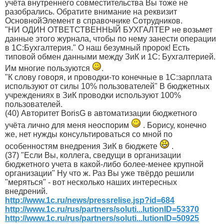
учёта внутреннего совместительства Вы тоже не
разобрались. Обратите внимание на реквизит
ОсновнойЭлемент в справочнике Сотрудников.
"НИ ОДИН ОТВЕТСТВЕННЫЙ БУХГАЛТЕР не возьмет
данные этого журнала, чтобы по нему занести операции
в 1С:Бухгалтерия." О наш безумный пророк! Есть
типовой обмен данными между ЗиК и 1С: Бухгалтерией.
Им многие пользуются
.
"К слову говоря, и проводки-то конечные в 1С:зарплата
используют от силы 10% пользователей" В бюджетных
учреждениях в ЗиК проводки используют 100%
пользователей.
(40) Авторитет BorisG в автоматизации бюджетного
учёта лично для меня неоспорим
. Борису, конечно
же, нет нужды консультироваться со мной по
особенностям внедрения ЗиК в бюджете
.
(37) "Если Вы, коллега, сведущи в организации
бюджетного учета в какой-либо более-менее крупной
организации" Ну что ж. Раз Вы уже твёрдо решили
"меряться" - вот несколько наших интересных
внедрений.
http://www.1c.ru/news/pressrelise.jsp?id=684
http://www.1c.ru/rus/partners/soluti...lutionID=53370
http://www.1c.ru/rus/partners/soluti...lutionID=50925