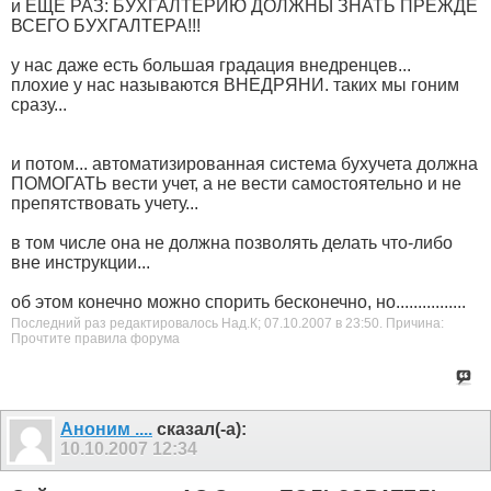
и ЕЩЕ РАЗ: БУХГАЛТЕРИЮ ДОЛЖНЫ ЗНАТЬ ПРЕЖДЕ
ВСЕГО БУХГАЛТЕРА!!!
у нас даже есть большая градация внедренцев...
плохие у нас называются ВНЕДРЯНИ. таких мы гоним
сразу...
и потом... автоматизированная система бухучета должна
ПОМОГАТЬ вести учет, а не вести самостоятельно и не
препятствовать учету...
в том числе она не должна позволять делать что-либо
вне инструкции...
об этом конечно можно спорить бесконечно, но................
Последний раз редактировалось Над.К; 07.10.2007 в
23:50
.
Причина:
Прочтите правила форума
Аноним ....
сказал(-а):
10.10.2007
12:34