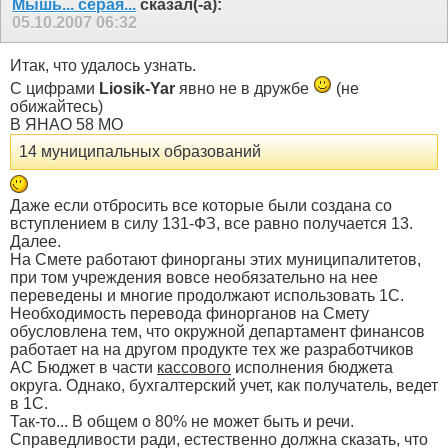
Мышь... серая...
сказал(-а):
05.10.2007
06:32
Итак, что удалось узнать.
С цифрами
Liosik-Yar
явно не в дружбе
(не
обижайтесь)
В ЯНАО 58 МО
14 муниципальных образований
Даже если отбросить все которые были создана со
вступлением в силу 131-ФЗ, все равно получается 13.
Далее.
На Смете работают финорганы этих муниципалитетов,
при том учреждения вовсе необязательно на нее
переведены и многие продолжают использовать 1С.
Необходимость перевода финорганов на Смету
обусловлена тем, что окружной департамент финансов
работает на на другом продукте тех же разработчиков
АС Бюджет в части
кассового
исполнения бюджета
округа. Однако, бухгалтерский учет, как получатель, ведет
в 1С.
Так-то... В общем о 80% не может быть и речи.
Справедливости ради, естественно должна сказать, что