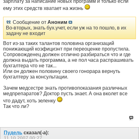
зарплату за написание новых программ и только если
ему этих средств хватает на жизнь
Сообщение от
Аноним
Во-вторых, знать бух.учет, если уж на то пошло, в их
задачу не входит
Вот из-за таких талантов половина организаций
понижающий коэфициэнт при переоценке пропустила.
Сопровожденец должен отлично разбираться что и где
должна выдать программа, а не пол часа распрашивать
бухгалтера что не так...
Или он должен половину своего гонорара вернуть
бухгалтеру за консультации.
Зачем медсестре знать противопоказания различных
медпрепаратов? Доктор пусть знает. А она вколет все
что дадут, хоть зеленку
Так что ли?
Пудель
сказал(-а):
11.10.2007
00:27