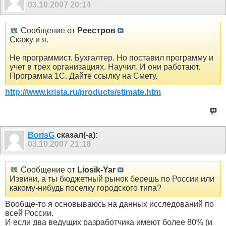
03.10.2007
20:14
Сообщение от
Реестров
Скажу и я.
Не программист. Бухгалтер. Но поставил программу и
учет в трех организациях. Научил. И они работают.
Программа 1С. Дайте ссылку на Смету.
http://www.krista.ru/products/stimate.htm
BorisG
сказал(-а):
03.10.2007
21:18
Сообщение от
Liosik-Yar
Извини, а ты бюджетный рынок берешь по России или
какому-нибудь поселку городского типа?
Вообще-то я основываюсь на данных исследований по
всей России.
И если два ведущих разработчика имеют более 80% (и