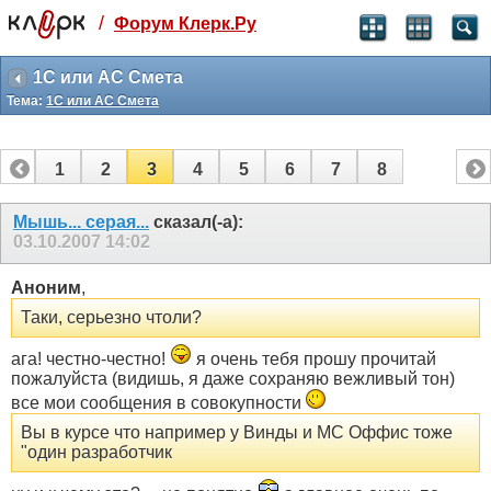
/
Форум Клерк.Ру
Святые угодники, Клерк без рекламы
прекрасен:)
1С или АС Смета
Тема:
1С или АС Смета
месяц
99
₽
3 месяца
1
2
3
4
5
6
7
8
259
₽
-10%
полгода
Мышь... серая...
сказал(-а):
03.10.2007
14:02
499
₽
-15%
Отмена
Оплатить
Аноним
,
Таки, серьезно чтоли?
ага! честно-честно!
я очень тебя прошу прочитай
пожалуйста (видишь, я даже сохраняю вежливый тон)
все мои сообщения в совокупности
Вы в курсе что например у Винды и МС Оффис тоже
"один разработчик