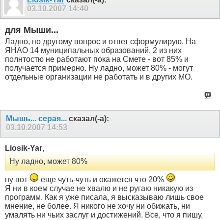
03.10.2007
14:40
для Мыши...
Ладно, по другому вопрос и ответ сформулирую. На
ЯНАО 14 муниципальных образований, 2 из них
полнтостю не работают пока на Смете - вот 85% и
получается примерно. Ну ладно, может 80% - могут
отдельные организации не работать и в других МО.
Мышь... серая...
сказал(-а):
03.10.2007
14:53
Liosik-Yar
,
Ну ладно, может 80%
ну вот
еще чуть-чуть и окажется что 20%
Я ни в коем случае не хвалю и не ругаю никакую из
программ. Как я уже писала, я высказываю лишь свое
мнение, не более. Я никого не хочу ни обижать, ни
умалять ни чьих заслуг и достижений. Все, что я пишу,