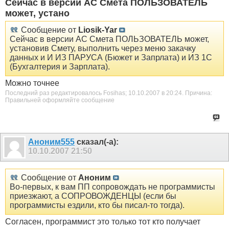
Сейчас в версии АС Смета ПОЛЬЗОВАТЕЛЬ
может, устано
Сообщение от
Liosik-Yar
Сейчас в версии АС Смета ПОЛЬЗОВАТЕЛЬ может,
установив Смету, выполнить через меню закачку
данных и И ИЗ ПАРУСА (Бюжет и Запрлата) и ИЗ 1С
(Бухгалтерия и Зарплата).
Можно точнее
Последний раз редактировалось Fosihas; 10.10.2007 в
20:24
.
Причина:
Правильней оформляйте сообщение
Аноним555
сказал(-а):
10.10.2007
21:50
Сообщение от
Аноним
Во-первых, к вам ПП сопровождать не программисты
приезжают, а СОПРОВОЖДЕНЦЫ (если бы
программисты ездили, кто бы писал-то тогда).
Согласен, программист это только тот кто получает