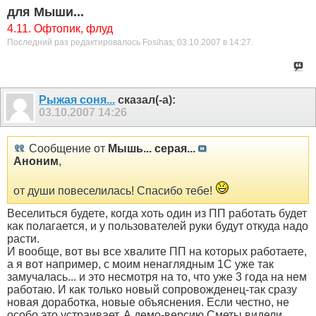
для Мыши...
4.11. Офтопик, флуд
Последний раз редактировалось Fosihas; 03.10.2007 в
14:27
.
Рыжая соня...
сказал(-а):
03.10.2007
14:26
Сообщение от
Мышь... серая...
Аноним
,
от души повеселилась! Спасибо тебе!
Веселиться будете, когда хоть один из ПП работать будет
как полагается, и у пользователей руки будут откуда надо
расти.
И вообще, вот вы все хвалите ПП на которых работаете,
а я вот например, с моим ненаглядным 1С уже так
замучалась... и это несмотря на то, что уже 3 года на нем
работаю. И как только новый сопровожденец-так сразу
новая доработка, новые объяснения. Если честно, не
особо это устраивает. А демо-версию Сметы видели,