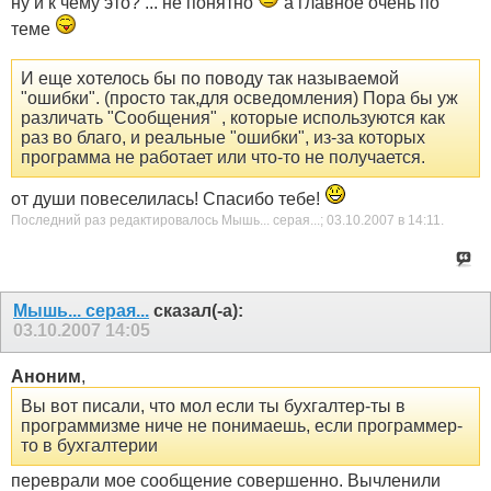
ну и к чему это? ... не понятно
а главное очень по
теме
И еще хотелось бы по поводу так называемой
"ошибки". (просто так,для осведомления) Пора бы уж
различать "Сообщения" , которые используются как
раз во благо, и реальные "ошибки", из-за которых
программа не работает или что-то не получается.
от души повеселилась! Спасибо тебе!
Последний раз редактировалось Мышь... серая...; 03.10.2007 в
14:11
.
Мышь... серая...
сказал(-а):
03.10.2007
14:05
Аноним
,
Вы вот писали, что мол если ты бухгалтер-ты в
программизме ниче не понимаешь, если программер-
то в бухгалтерии
переврали мое сообщение совершенно. Вычленили