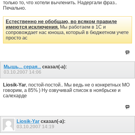
только то, что хотели вычленить. Надергали фраз..
Печально.
Естественно не обобщаю, во всяком правиле
имеются исключения.
Мы работаем в 1С и
сопровождает нас юноша, который в бюджетном учете
просто ас
Мышь... серая...
сказал(-а):
03.10.2007
14:06
Liosik-Yar
, постой-постой.. Мы ведь не о конкретных МО
говорим, а 85% ) Ну озвучивай список в ноябрьске и
салехарде
Liosik-Yar
сказал(-а):
03.10.2007
14:19