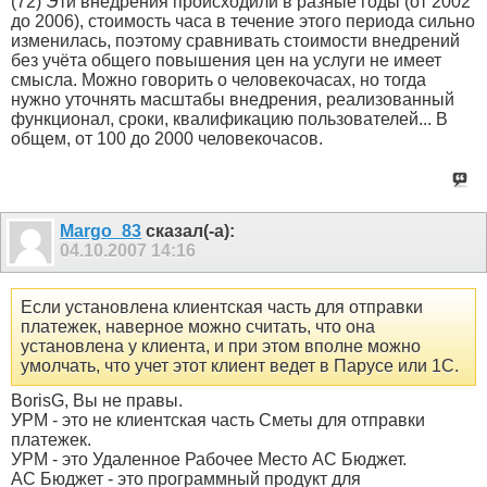
(72) Эти внедрения происходили в разные годы (от 2002
до 2006), стоимость часа в течение этого периода сильно
изменилась, поэтому сравнивать стоимости внедрений
без учёта общего повышения цен на услуги не имеет
смысла. Можно говорить о человекочасах, но тогда
нужно уточнять масштабы внедрения, реализованный
функционал, сроки, квалификацию пользователей... В
общем, от 100 до 2000 человекочасов.
Margo_83
сказал(-а):
04.10.2007
14:16
Если установлена клиентская часть для отправки
платежек, наверное можно считать, что она
установлена у клиента, и при этом вполне можно
умолчать, что учет этот клиент ведет в Парусе или 1С.
BorisG, Вы не правы.
УРМ - это не клиентская часть Сметы для отправки
платежек.
УРМ - это Удаленное Рабочее Место АС Бюджет.
АС Бюджет - это программный продукт для