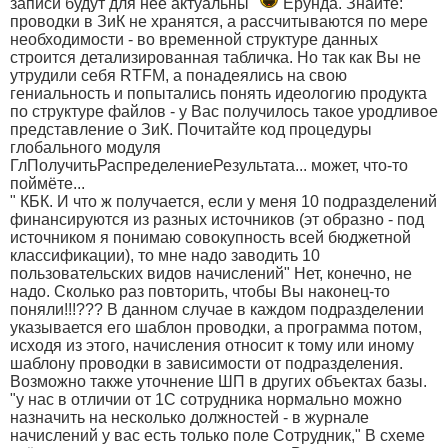
записи будут для нее актуальны"
Ерунда. Знайте:
проводки в ЗиК не хранятся, а рассчитываются по мере
необходимости - во временной структуре данных
строится детализированная табличка. Но так как Вы не
утрудили себя RTFM, а понадеялись на свою
гениальность и попытались понять идеологию продукта
по структуре файлов - у Вас получилось такое уродливое
представление о ЗиК. Почитайте код процедуры
глобального модуля
ГлПолучитьРаспределениеРезультата... может, что-то
поймёте...
" КБК. И что ж получается, если у меня 10 подразделений
финансируются из разных источников (эт образно - под
источником я понимаю совокупность всей бюджетной
классификации), то мне надо заводить 10
пользовательских видов начислений" Нет, конечно, не
надо. Сколько раз повторить, чтобы Вы наконец-то
поняли!!!??? В данном случае в каждом подразделении
указывается его шаблон проводки, а программа потом,
исходя из этого, начисления относит к тому или иному
шаблону проводки в зависимости от подразделения.
Возможно также уточнение ШП в других объектах базы.
"у нас в отличии от 1С сотрудника нормально можно
назначить на несколько должностей - в журнале
начислений у вас есть только поле Сотрудник," В схеме