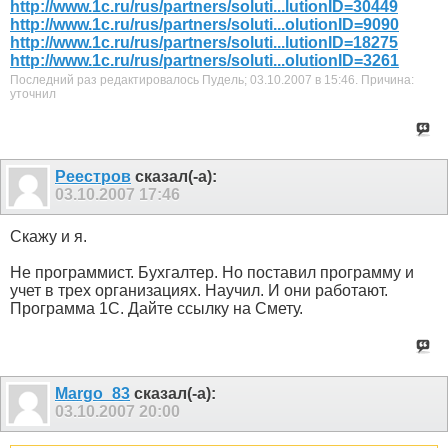
http://www.1c.ru/rus/partners/soluti...lutionID=30449
http://www.1c.ru/rus/partners/soluti...olutionID=9090
http://www.1c.ru/rus/partners/soluti...lutionID=18275
http://www.1c.ru/rus/partners/soluti...olutionID=3261
Последний раз редактировалось Пудель; 03.10.2007 в
15:46
.
Причина:
уточнил
Реестров
сказал(-а):
03.10.2007
17:46
Скажу и я.
Не программист. Бухгалтер. Но поставил программу и
учет в трех организациях. Научил. И они работают.
Программа 1С. Дайте ссылку на Смету.
Margo_83
сказал(-а):
03.10.2007
20:00