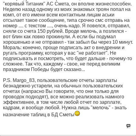
"корявый Титаник" АС Смета, он вполне жизнеспособен.
Неделю назад одному из моих знакомых троян попал на
комп, от его имени всем контактным лицам аськи
отсылает такое сообщение, типа срочно смс отправь на
номер .... с текстом ...., очень надо. Я повелся, отправил,
сняли со счета 150 рублей. Вроде мелочь, а позлился -
вот блин как ловко прокинули. А если бы подумал
хорошенько и не отправил - так забыл бы через 10 минут.
Мораль: конечно, проще подписать акт о внедрении и
ругать программу, которая у вас "не работает". Не
подписывать и посмотреть, что будет дальше - почему-то
сложнее. Так что, каждому - свое, не перед великим
праздником Победы будет сказано...
P.S. Margo_83, пользовательские отчеты зарплаты
безнадежно устарели, на обычных пользовательских
отчетах (напрасно Вы говорите, что они только для
проводок подходят), все можно реализовать намного
эффективнее, в том числе любой отчет по зарплате,
кадрам, и вообще любой. Нужна лишь "мелочь" - знать
назначение таблиц в БД Сметы