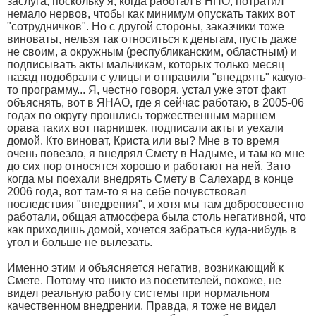
заслуга, поскольку я, когда работал в НПО, потратил
немало нервов, чтобы как минимум опускать таких вот
"сотрудничков". Но с другой стороны, заказчики тоже
виноваты, нельзя так относиться к деньгам, пусть даже
не своим, а окружным (республиканским, областным) и
подписывать акты мальчикам, которых только месяц
назад подобрали с улицы и отправили "внедрять" какую-
то программу... Я, честно говоря, устал уже этот факт
объяснять, вот в ЯНАО, где я сейчас работаю, в 2005-06
годах по округу прошлись торжественным маршем
орава таких вот парнишек, подписали акты и уехали
домой. Кто виноват, Криста или вы? Мне в то время
очень повезло, я внедрял Смету в Надыме, и там ко мне
до сих пор относятся хорошо и работают на ней. Зато
когда мы поехали внедрять Смету в Салехард в конце
2006 года, вот там-то я на себе почувствовал
последствия "внедрения", и хотя мы там добросовестно
работали, общая атмосфера была столь негативной, что
как приходишь домой, хочется забраться куда-нибудь в
угол и больше не вылезать.
Именно этим и объясняется негатив, возникающий к
Смете. Потому что никто из посетителей, похоже, не
видел реальную работу системы при нормальном
качественном внедрении. Правда, я тоже не видел