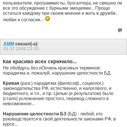
пользователи, программисты, бухгалтера, не смешно ли
все это обсуждение с бурными эмоциями... Проще
остаться каждому при своем мнении и жить в дружбе,
любви и согласии...
AMM
сказал(-а):
01.07.2008
23:20
Как красиво всех скрючило...
Не обойдусь без оОочень красивых терминов:
парадигма и, пожалуй, нарушение целостности БД.
Кривая
(разг.) парадигма (философ., социолог.)
законодательства РФ, естественно, и налогового, и
бюджетного, и т.п., и пр. Целью (и результатом) было
(стало) усложнение простого, перевод сложного в
невозможное...
Нарушение целостности БЗ
(БД) - любой, кто
руководствуется в свой деятельности законами РФ, в
курсе...