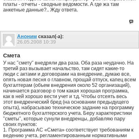
платы - отчеты - сводные ведомости. А где жа там
анкетные данные?.. Жду ответа.
Аноним
сказал(-а):
26.05.2008
10:39
Смета
У нас "смету" внедряли два раза. Оба раза неудачно. На
третий раз вызывает начальство, там сидят какие-то
люди с актами и договорами на внедрение, думаю все,
опять новая песня о главном, прощай отпуск, капец всем
бухгалтерам (объем внедрения около 52 организаций),
начинается разговор о том какая хорошая программа,
как в ней хорошо вести учет и т.д. Чтобы отсеять весь
этот внедренческий бред (на основании предыдущего
опыта), набрасываю техническое задание на программу
бюджетного бухгалтерского учета. Беру характеристики
"сметы", которые сунули внедренцы, добавляю пару
своих пунктов:
1. Программа АС «Смета» соответствует требованиям к
ведению учета, регламентированным нормативными