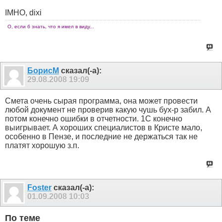
IMHO, dixi
О, если б знать, что я имел в виду...
БорисМ
сказал(-а):
29.08.2008
19:09
Смета очень сырая программа, она может провести
любой документ не проверив какую чушь бух-р забил. А
потом конечно ошибки в отчетности. 1С конечно
выигрывает. А хороших специалистов в Кристе мало,
особенно в Пензе, и последние не держаться так не
платят хорошую з.п.
Foster
сказал(-а):
01.09.2008
10:03
По теме