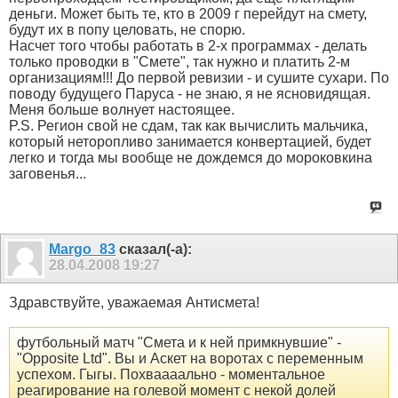
деньги. Может быть те, кто в 2009 г перейдут на смету,
будут их в попу целовать, не спорю.
Насчет того чтобы работать в 2-х программах - делать
только проводки в "Смете", так нужно и платить 2-м
организациям!!! До первой ревизии - и сушите сухари. По
поводу будущего Паруса - не знаю, я не ясновидящая.
Меня больше волнует настоящее.
P.S. Регион свой не сдам, так как вычислить мальчика,
который неторопливо занимается конвертацией, будет
легко и тогда мы вообще не дождемся до мороковкина
заговенья...
Margo_83
сказал(-а):
28.04.2008
19:27
Здравствуйте, уважаемая Антисмета!
футбольный матч "Смета и к ней примкнувшие" -
"Opposite Ltd". Вы и Аскет на воротах с переменным
успехом. Гыгы. Похваааально - моментальное
реагирование на голевой момент с некой долей