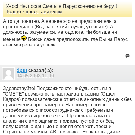
Ужос! Не, после Сметы в Парус конечно не берут!
Только к представителям
А тогда понятно. А вернее это не представитель, а
просто дилер (Вы, на всякий случай, уточните). А
должность, разумеется, методолога. Ни больше ни
меньше
Боюсь даже предположить, где Вы на Парус
«насмотреться» успели.
dput
сказал(-а):
04.05.2008
11:00
Здравствуйте! Подскажите кто-нибудь, есть ли в
"СМЕТЕ" возможность настраивать самим (Отдел
Кадров) пользовательские отчеты в анкетных данных без
привлечения програмеров. Например, срочно
потребовался список сотрудников с требуемыми
данными из лицевого счета. Пробовала сама по
аналогии с имеющимися полями, пустой столбец
получается, а данные не цепляются хоть тресни.
Скрипты не меняла, ABL не знаю... Если есть, дайте