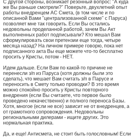
С другой стороны, возникает резонный вопрос: "А куда
же Вы раньше смотрели?" Поверьте, двухлетний опыт
работы внедренцем АС Смета, (в том числе и по
описанной Вами "централизованной схеме" с Паруса)
позволяет мне так говорить. Если Вы остались
недовольны проделанной работой, зачем Вы Акт
выполненных работ подписывали? Кто мешал Вам
сформулировать свои претензии еще тогда, четыре
месяца назад? На личном примере говорю, пока нет
подписанного акта Вы еще можете что-то бесплатно
просить у Кристы, потом - НЕТ.
Идем дальше. Если Вам по какой-то причине не
перенесли з/п из Паруса (хотя должны были это
сделать), что мешает Вам считать з/п в Парусе и
переносить в Смету только проводки? В это время
можно спокойно просить у Кристы повторного
внедрения (если Вы считаете, что первое было
проведено некачественно) и полного переноса Базы.
Хотя, многое (если не все) зависит не от внедренцев, а
от грамотного сопровождения. Недовольны
региональными дилерами - ищите других. Это
нормальная практика.
Да, и еще! Антисмета, не стоит быть голословным! Если