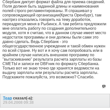
Сбербанк диктует формат файла для приема сведений.
Поля должня быть заданной длины и наименования
полей строго регламентированы. Я спрашивал у
сопровождающей организации(Криста Оренбург), там
наотрез отказались говорить на тему доработок,
переадресуя меня в Рыбинск. А там ребята предложили
мне оплатить работу по создания дополнительного
модуля, хотя я считаю, что в данном случае имеет место
недостаток программы и они должны были сами это
давно сделать. Ведь Сбербанк - это
общегосударственное учреждение и такой обмен нужен
по всей стране. Ну вот и я хочу сам попробовать или в
крайнем случае написать внешнюю программу по
"вытаскиванию" результата расчета зарплаты из базы
СМЕТЫ и записи ее DBFник по формату Сбербанка.
Только вот не знаю точно где хранятся ведомости на
выдачу зарплаты или результаты расчета зарплаты.
Подскажите пожалуйста, это возможно? Спасибо.
Teap
сказал(-а):
29.04.2008
09:38