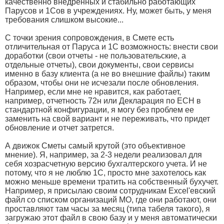
качественно внедренных и стабильно работающих
Парусов и 1Сов в учреждениях. Ну, может быть, у меня
требования слишком высокие...
С точки зрения сопровождения, в Смете есть
отличительная от Паруса и 1С возможность: внести свои
доработки (свои отчеты - не пользовательские, а
отдельные отчеты), свои документы, свои сервисы
именно в базу клиента (а не во внешние файлы) таким
образом, чтобы они не исчезали после обновления.
Например, если мне не нравится, как работает,
например, отчетность 72н или Декларация по ЕСН в
стандартной конфигурации, я могу без проблем ее
заменить на свой вариант и не переживать, что придет
обновление и отчет затрется.
А движок Сметы самый крутой (это объективное
мнение). Я, например, за 2-3 недели реализовал для
себя хозрасчетную версию бухгалтерского учета. И не
потому, что я не люблю 1С, просто мне захотелось как
можно меньше времени тратить на собственный бухучет.
Например, я присылаю своим сотрудникам Excel'евский
файл со списком организаций МО, где они работают, они
проставляют там часы за месяц (типа табеля такого), я
загружаю этот файл в свою базу и у меня автоматически