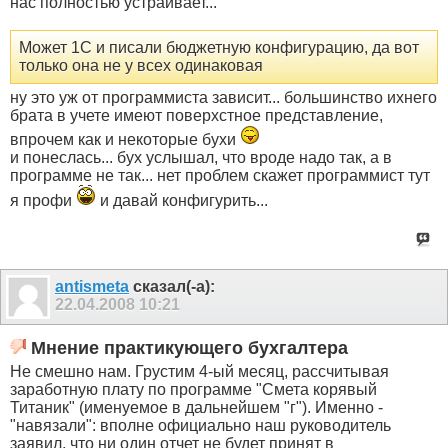
нас полностью устраивает...
Может 1С и писали бюджетную конфигурацию, да вот
только она не у всех одинаковая
ну это уж от программиста зависит... большинство ихнего
брата в учете имеют поверхстное представление,
впрочем как и некоторые бухи
и понеслась... бух услышал, что вроде надо так, а в
программе не так... нет проблем скажет программист тут
я профи
и давай конфигурить...
antismeta
сказал(-а):
22.04.2008
10:21
Мнение практикующего бухгалтера
Не смешно нам. Грустим 4-ый месяц, рассчитывая
заработную плату по программе "Смета корявый
Титаник" (именуемое в дальнейшем "г"). Именно -
"навязали": вполне официально наш руководитель
заявил, что ни один отчет не будет принят в