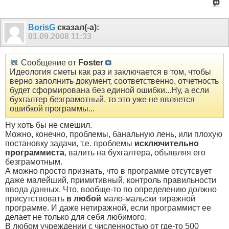
BorisG
сказал(-а):
01.09.2008
11:33
Сообщение от
Foster
Идеология сметы как раз и заключается в том, чтобы
верно заполнить документ, соответственно, отчетность
будет сформирована без единой ошибки...Ну, а если
бухгалтер безграмотный, то это уже не является
ошибкой программы...
Ну хоть бы не смешил.
Можно, конечно, проблемы, банальную лень, или плохую
постановку задачи, т.е. проблемы
исключительно
программиста
, валить на бухгалтера, объявляя его
безграмотным.
А можно просто признать, что в программе отсутсвует
даже малейший, примитивный, контроль правильности
ввода данных. Что, вообще-то по определению должно
присутствовать
в любой
мало-мальски тиражной
программе. И даже нетиражной, если программист ее
делает не только для себя любимого.
В любом учреждении с численностью от где-то 500