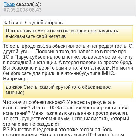
Teap
сказал(-а):
07.05.2008
08:43
Забавно. С одной стороны
Противникам меты было бы корректнее начинать
высказывать свой негатив
То есть, вроде как, за объективность и непредвзятость. С
другой, увы… Половина того, то написано в посте про
1С и Парус субъективное мнение, выдаваемое за истину
в последней инстанции. А вторая половина просто бред.
Вы возможно и верите сами в то, что написали. Но могли
бы дописать для приличия что-нибудь типа IMHO.
Например,
движок Сметы самый крутой (это объективное
мнение)
Что значит «объективное»? У вас есть результаты
испытаний? И есть 100% гарантия достоверности этих
испытаний? Меня такие высказывания просто веселят.
То есть, существует минимум 1 специалист (я), который
это мнение не разделяет.
PS Качество внедрения это тоже головная боль
производителя. Ни одна нормальная IT фирма (в том