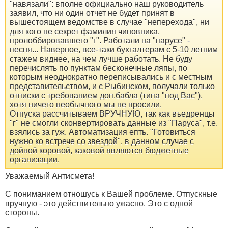
"навязали": вполне официально наш руководитель
заявил, что ни один отчет не будет принят в
вышестоящем ведомстве в случае "неперехода", ни
для кого не секрет фамилия чиновника,
пролоббировавшего "г". Работали на "парусе" -
песня... Наверное, все-таки бухгалтерам с 5-10 летним
стажем виднее, на чем лучше работать. Не буду
перечислять по пунктам бесконечные ляпы, по
которым неоднократно переписывались и с местным
представительством, и с Рыбинском, получали только
отписки с требованием доп.бабла (типа "под Вас"),
хотя ничего необычного мы не просили.
Отпуска рассчитываем ВРУЧНУЮ, так как въедренцы
"г" не смогли сконвертировать данные из "Паруса", т.е.
взялись за гуж. Автоматизация епть. "Готовиться
нужно ко встрече со звездой", в данном случае с
дойной коровой, каковой являются бюджетные
организации.
Уважаемый Антисмета!
С пониманием отношусь к Вашей проблеме. Отпускные
вручную - это действительно ужасно. Это с одной
стороны.