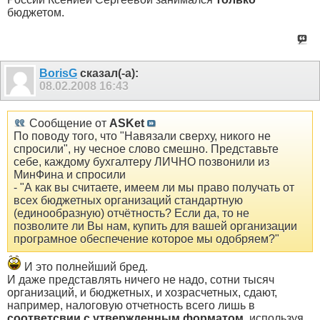
бюджетом.
BorisG
сказал(-а):
08.02.2008
16:43
Сообщение от
ASKet
По поводу того, что "Навязали сверху, никого не
спросили", ну чесное слово смешно. Представьте
себе, каждому бухгалтеру ЛИЧНО позвонили из
МинФина и спросили
- "А как вы считаете, имеем ли мы право получать от
всех бюджетных организаций стандартную
(единообразную) отчётность? Если да, то не
позволите ли Вы нам, купить для вашей организации
програмное обеспечение которое мы одобряем?"
И это полнейший бред.
И даже представлять ничего не надо, сотни тысяч
организаций, и бюджетных, и хозрасчетных, сдают,
например, налоговую отчетность всего лишь в
соответсвии с утвержденным форматом
, используя