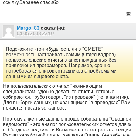
ссылку.Заранее спасибо.
Margo_83
сказал(-а):
04.05.2008
23:07
Подскажите кто-нибудь, есть ли в "СМЕТЕ"
возможность настраивать самим (Отдел Кадров)
пользовательские отчеты в анкетных данных без
привлечения програмеров. Например, срочно
потребовался список сотрудников с требуемыми
данными из лицевого счета.
На пользовательских отчетах "начинающим
специалистам" удобно делать те отчеты, которые
собираются, грубо говоря, "из проводок" (т.е. аналитик).
Для выборки данных, не хранящихся "в проводках" Вам
придется писать sql-запрос.
Поэтому анкетные данные проще собирать на "Сводной
ведомости" - это аналог пользовательских отчетов для з/
п. Сводные ведомости Вы можете посмотреть на секции
Расчет заработной платы, закладка Отчеты (не забудьте