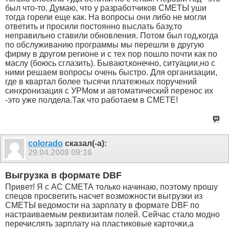
был что-то. Думаю, что у разработчиков СМЕТЫ уши
тогда горели еще как. На вопросы они либо не могли
ответить и просили постоянно выслать базу,то
неправильно ставили обновления. Потом был год,когда
по обслуживанию программы мы перешли в другую
фирму в другом регионе и с тех пор пошло почти как по
маслу (боюсь сглазить). Бывают,конечно, ситуации,но с
ними решаем вопросы очень быстро. Для организации,
где в квартал более тысячи платежных поручений
синхронизация с УРМом и автоматический перенос их
-это уже полдела.Так что работаем в СМЕТЕ!
colorado
сказал(-а):
29.04.2008
09:16
Выгрузка в формате DBF
Привет! Я с АС СМЕТА только начинаю, поэтому прошу
спецов просветить насчет возможности выгрузки из
СМЕТЫ ведомости на зарплату в формате DBF по
настраиваемым реквизитам полей. Сейчас стало модно
перечислять зарплату на пластиковые карточки,а