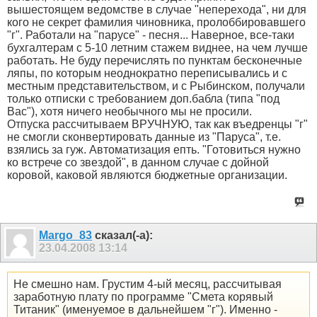
вышестоящем ведомстве в случае "неперехода", ни для
кого не секрет фамилия чиновника, пролоббировавшего
"г". Работали на "парусе" - песня... Наверное, все-таки
бухгалтерам с 5-10 летним стажем виднее, на чем лучше
работать. Не буду перечислять по пунктам бесконечные
ляпы, по которым неоднократно переписывались и с
местным представительством, и с Рыбинском, получали
только отписки с требованием доп.бабла (типа "под
Вас"), хотя ничего необычного мы не просили.
Отпуска рассчитываем ВРУЧНУЮ, так как въедренцы "г"
не смогли сконвертировать данные из "Паруса", т.е.
взялись за гуж. Автоматизация епть. "Готовиться нужно
ко встрече со звездой", в данном случае с дойной
коровой, каковой являются бюджетные организации.
Margo_83
сказал(-а):
23.04.2008
13:14
Не смешно нам. Грустим 4-ый месяц, рассчитывая
заработную плату по программе "Смета корявый
Титаник" (именуемое в дальнейшем "г"). Именно -