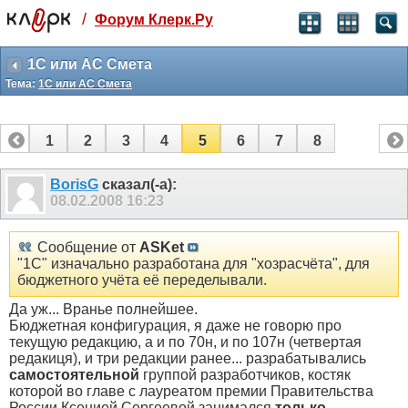
/
Форум Клерк.Ру
Святые угодники, Клерк без рекламы
прекрасен:)
1С или АС Смета
Тема:
1С или АС Смета
месяц
99
₽
3 месяца
1
2
3
4
5
6
7
8
259
₽
-10%
полгода
BorisG
сказал(-а):
08.02.2008
16:23
499
₽
-15%
Отмена
Оплатить
Сообщение от
ASKet
"1С" изначально разработана для "хозрасчёта", для
бюджетного учёта её переделывали.
Да уж... Вранье полнейшее.
Бюджетная конфигурация, я даже не говорю про
текущую редакцию, а и по 70н, и по 107н (четвертая
редакиця), и три редакции ранее... разрабатывались
самостоятельной
группой разработчиков, костяк
которой во главе с лауреатом премии Правительства
России Ксенией Сергеевой занимался
только