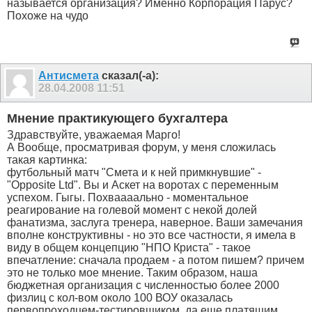
называется организация? Именно Корпорация Парус?
Похоже на чудо
Антисмета
сказал(-а):
28.04.2008
11:51
Мнение практикующего бухгалтера
Здравствуйте, уважаемая Марго!
А Вообще, просматривая форум, у меня сложилась
такая картинка:
футбольный матч "Смета и к ней примкнувшие" -
"Opposite Ltd". Вы и Аскет на воротах с переменным
успехом. Гыгы. Похваааально - моментальное
реагирование на голевой момент с некой долей
фанатизма, заслуга тренера, наверное. Ваши замечания
вполне конструктивны - но это все частности, я имела в
виду в общем концепцию "НПО Криста" - такое
впечатление: сначала продаем - а потом пишем? причем
это не только мое мнение. Таким образом, наша
бюджетная организация с численностью более 2000
физлиц с кол-вом около 100 ВОУ оказалась
первопроходцем-тестировщиком, да еще платящим