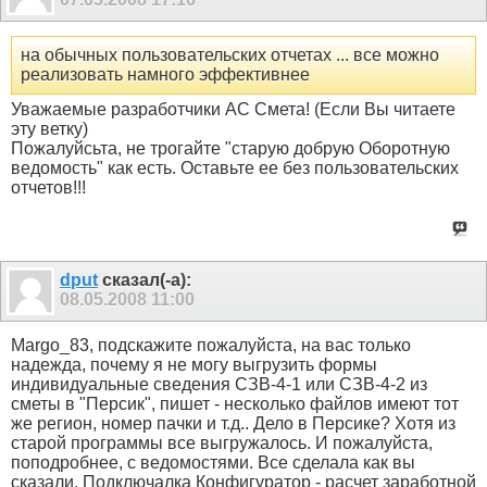
на обычных пользовательских отчетах ... все можно
реализовать намного эффективнее
Уважаемые разработчики АС Смета! (Если Вы читаете
эту ветку)
Пожалуйсьта, не трогайте "старую добрую Оборотную
ведомость" как есть. Оставьте ее без пользовательских
отчетов!!!
dput
сказал(-а):
08.05.2008
11:00
Margo_83, подскажите пожалуйста, на вас только
надежда, почему я не могу выгрузить формы
индивидуальные сведения СЗВ-4-1 или СЗВ-4-2 из
сметы в "Персик", пишет - несколько файлов имеют тот
же регион, номер пачки и т.д.. Дело в Персике? Хотя из
старой программы все выгружалось. И пожалуйста,
поподробнее, с ведомостями. Все сделала как вы
сказали. Подключалка Конфигуратор - расчет заработной