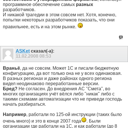
программное обеспечение самых
разных
разработчиков.
И никакой трагедии в этом совсем нет. Хотя, конечно,
попытки некоторых разработчиков показать, что они
правильнее, есть и на этом рынке.
ASKet
сказал(-а):
11.02.2008
08:53
Враньё
, да не совсем. Может 1С и писали бюджетную
конфигурацию, да вот только она не у всех одинаковая.
В разных регионах и даже районах одного региона
видел неодинаково переработанные версии.
Бред?
Не согласен. До внедрения АС "Смета", во
многих организациях учёт вёлся либо "никак" либо с
такими схемами автоматизации что не приведи господь
начать разбираться.
Например
, работали по 125-ой инструкции (таких было
очень много) и это в конце 2007 года
. Были
организации где работали на 1С, и как работали (до 8