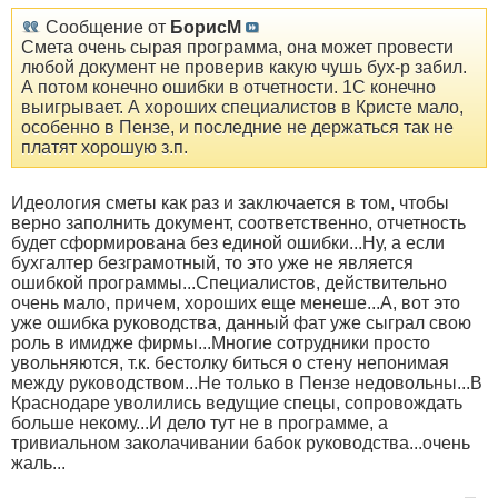
Сообщение от
БорисМ
Смета очень сырая программа, она может провести
любой документ не проверив какую чушь бух-р забил.
А потом конечно ошибки в отчетности. 1С конечно
выигрывает. А хороших специалистов в Кристе мало,
особенно в Пензе, и последние не держаться так не
платят хорошую з.п.
Идеология сметы как раз и заключается в том, чтобы
верно заполнить документ, соответственно, отчетность
будет сформирована без единой ошибки...Ну, а если
бухгалтер безграмотный, то это уже не является
ошибкой программы...Специалистов, действительно
очень мало, причем, хороших еще менеше...А, вот это
уже ошибка руководства, данный фат уже сыграл свою
роль в имидже фирмы...Многие сотрудники просто
увольняются, т.к. бестолку биться о стену непонимая
между руководством...Не только в Пензе недовольны...В
Краснодаре уволились ведущие спецы, сопровождать
больше некому...И дело тут не в программе, а
тривиальном заколачивании бабок руководства...очень
жаль...