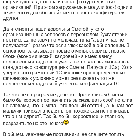
формируются договора и счета-фактуры для этих
организаций. При этом загружаемые модули (ocx) одни и
те же, что и для обычной сметы, просто конфигурация
другая.
Да и клиенты наши довольны Сметой, у кого
организационных вопросов с персоналом бухгалтерии
нет, никогда не зовут по мелочам, типа "а вот у нас не
получается", разве что если глюк какой в обновлении. В
основном, заказывают новые отчеты, сервисы, новые
блоки (экономический, кадровый - я имею ввиду
полноценный кадровый учет, а не то, что реализовано в
стандартных конфигурациях Сметы, Паруса и 1Са). Хотя
уверен, что грамотный 1Сник тоже при определенных
финансовых условиях может реализовать тот же
полноценный кадровый учет и на конфигурации 1С.
Так что не в программе дело-то. Противникам Сметы
было бы корректнее начинать высказывать свой негатив
не словами, что "Смета - это полный отстой", а "к нам вот
мальчик приехал внедрять, он похоже сам не понимает,
что он внедряет". Так было бы корректнее, и главное,
возразить-то на это нечего
В общем, уважаемые противники, не спешите топить