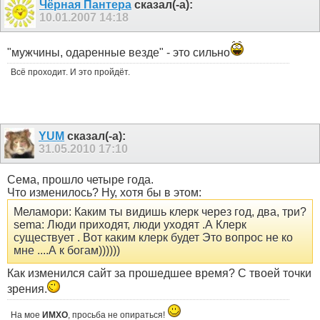
Чёрная Пантера
сказал(-а):
10.01.2007
14:18
"мужчины, одаренные везде" - это сильно
Всё проходит. И это пройдёт.
YUM
сказал(-а):
31.05.2010
17:10
Сема, прошло четыре года.
Что изменилось? Ну, хотя бы в этом:
Меламори: Каким ты видишь клерк через год, два, три?
sema: Люди приходят, люди уходят .А Клерк
существует . Вот каким клерк будет Это вопрос не ко
мне ....А к богам))))))
Как изменился сайт за прошедшее время? С твоей точки
зрения.
На мое
ИМХО
, просьба не опираться!