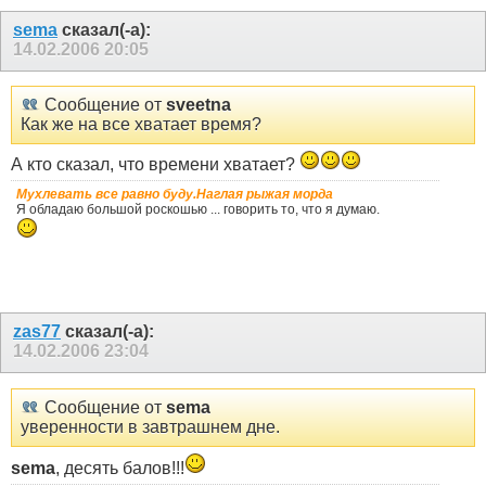
sema
сказал(-а):
14.02.2006
20:05
Сообщение от
sveetna
Как же на все хватает время?
А кто сказал, что времени хватает?
Мухлевать все равно буду.Наглая рыжая морда
Я обладаю большой роскошью ... говорить то, что я думаю.
zas77
сказал(-а):
14.02.2006
23:04
Сообщение от
sema
уверенности в завтрашнем дне.
sema
, десять балов!!!