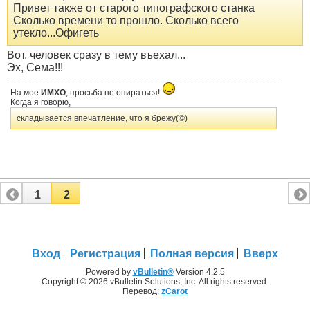
Привет также от старого типографского станка
Сколько времени то прошло. Сколько всего
утекло...Офигеть
Вот, человек сразу в тему въехал...
Эх, Сема!!!
На мое
ИМХО
, просьба не опираться!
Когда я говорю,
складывается впечатление, что я брежу(©)
1
2
Вход
Регистрация
Полная версия
Вверх
Powered by
vBulletin®
Version 4.2.5
Copyright © 2026 vBulletin Solutions, Inc. All rights reserved.
Перевод:
zCarot