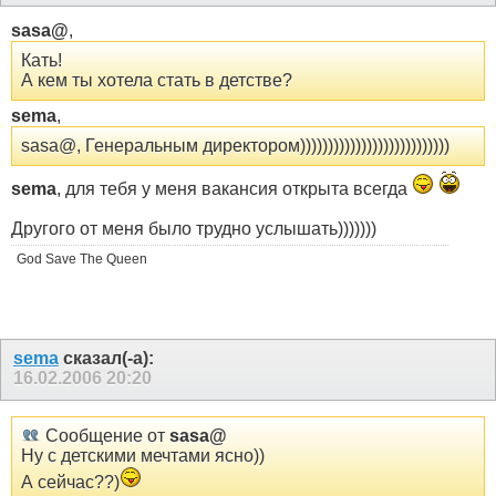
sasa@
,
Кать!
А кем ты хотела стать в детстве?
sema
,
sasa@, Генеральным директором)))))))))))))))))))))))))))
sema
, для тебя у меня вакансия открыта всегда
Другого от меня было трудно услышать)))))))
God Save The Queen
sema
сказал(-а):
16.02.2006
20:20
Сообщение от
sasa@
Ну с детскими мечтами ясно))
А сейчас??)