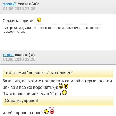
sasa@
сказал(-а):
01.06.2010
21:36
Семачка, привет!
Без рекламы) Солнце тоже светит в помойные ямы, но от этого не
оскверняется.
sema
сказал(-а):
01.06.2010
22:26
это термин "ворошить" так влияет?
батенька, вы хотите поговорить со мной о терминологии
или вам все же ворошить?)))
"Вам шашечки или ехать?" (С)
Семачка, привет!
и тебе привет солнц)