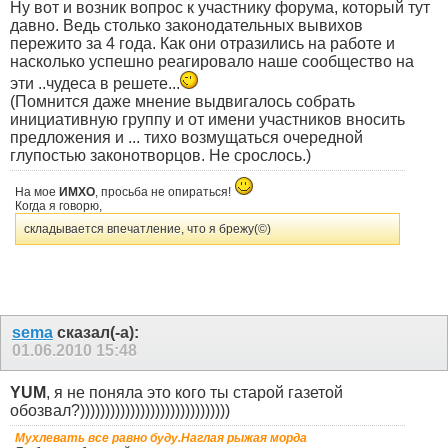
Ну вот и возник вопрос к участнику форума, который тут
давно. Ведь столько законодательных вывихов
пережито за 4 года. Как они отразились на работе и
насколько успешно реагировало наше сообщество на
эти ..чудеса в решете...
(Помнится даже мнение выдвигалось собрать
инициативную группу и от имени участников вносить
предложения и ... тихо возмущаться очередной
глупостью законотворцов. Не срослось.)
На мое
ИМХО
, просьба не опираться!
Когда я говорю,
складывается впечатление, что я брежу(©)
sema
сказал(-а):
01.06.2010
15:48
YUM
, я не поняла это кого ты старой газетой
обозвал?))))))))))))))))))))))))))))))
Мухлевать все равно буду.Наглая рыжая морда