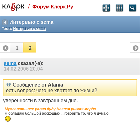
/
Форум Клерк.Ру
Святые угодники, Клерк без рекламы
прекрасен:)
Интервью с sema
Тема:
Интервью с sema
месяц
99
₽
3 месяца
1
2
259
₽
-10%
полгода
sema
сказал(-а):
14.02.2006
20:04
499
₽
-15%
Отмена
Оплатить
Сообщение от
Atania
есть вопрос: чего не хватает по жизни?
уверенности в завтрашнем дне.
Мухлевать все равно буду.Наглая рыжая морда
Я обладаю большой роскошью ... говорить то, что я думаю.