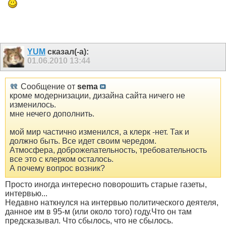
YUM
сказал(-а):
01.06.2010
13:44
Сообщение от
sema
кроме модернизации, дизайна сайта ничего не
изменилось.
мне нечего дополнить.
мой мир частично изменился, а клерк -нет. Так и
должно быть. Все идет своим чередом.
Атмосфера, доброжелательность, требовательность
все это с клерком осталось.
А почему вопрос возник?
Просто иногда интересно поворошить старые газеты,
интервью...
Недавно наткнулся на интервью политического деятеля,
данное им в 95-м (или около того) году.Что он там
предсказывал. Что сбылось, что не сбылось.