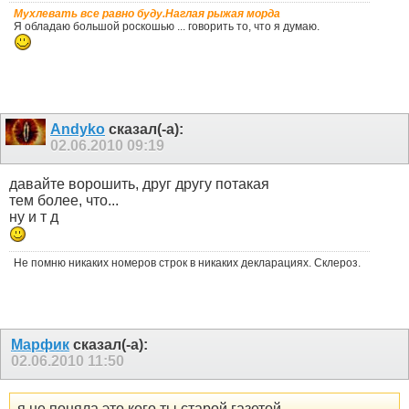
Мухлевать все равно буду.Наглая рыжая морда
Я обладаю большой роскошью ... говорить то, что я думаю.
Andyko
сказал(-а):
02.06.2010
09:19
давайте ворошить, друг другу потакая
тем более, что...
ну и т д
Не помню никаких номеров строк в никаких декларациях. Склероз.
Марфик
сказал(-а):
02.06.2010
11:50
я не поняла это кого ты старой газетой