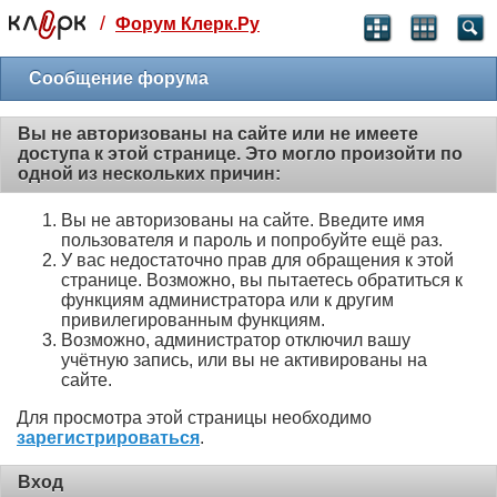
/
Форум Клерк.Ру
Святые угодники, Клерк без рекламы
прекрасен:)
Сообщение форума
месяц
Вы не авторизованы на сайте или не имеете
99
₽
доступа к этой странице. Это могло произойти по
3 месяца
одной из нескольких причин:
259
₽
-10%
Вы не авторизованы на сайте. Введите имя
полгода
пользователя и пароль и попробуйте ещё раз.
499
₽
У вас недостаточно прав для обращения к этой
-15%
странице. Возможно, вы пытаетесь обратиться к
Отмена
Оплатить
функциям администратора или к другим
привилегированным функциям.
Возможно, администратор отключил вашу
учётную запись, или вы не активированы на
сайте.
Для просмотра этой страницы необходимо
зарегистрироваться
.
Вход