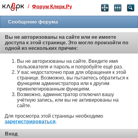
/
Форум Клерк.Ру
Святые угодники, Клерк без рекламы
прекрасен:)
Сообщение форума
месяц
Вы не авторизованы на сайте или не имеете
99
₽
доступа к этой странице. Это могло произойти по
3 месяца
одной из нескольких причин:
259
₽
-10%
Вы не авторизованы на сайте. Введите имя
полгода
пользователя и пароль и попробуйте ещё раз.
499
₽
У вас недостаточно прав для обращения к этой
-15%
странице. Возможно, вы пытаетесь обратиться к
Отмена
Оплатить
функциям администратора или к другим
привилегированным функциям.
Возможно, администратор отключил вашу
учётную запись, или вы не активированы на
сайте.
Для просмотра этой страницы необходимо
зарегистрироваться
.
Вход