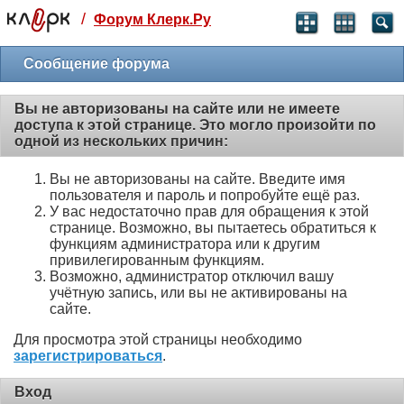
/
Форум Клерк.Ру
Святые угодники, Клерк без рекламы
прекрасен:)
Сообщение форума
месяц
Вы не авторизованы на сайте или не имеете
99
₽
доступа к этой странице. Это могло произойти по
3 месяца
одной из нескольких причин:
259
₽
-10%
Вы не авторизованы на сайте. Введите имя
полгода
пользователя и пароль и попробуйте ещё раз.
499
₽
У вас недостаточно прав для обращения к этой
-15%
странице. Возможно, вы пытаетесь обратиться к
Отмена
Оплатить
функциям администратора или к другим
привилегированным функциям.
Возможно, администратор отключил вашу
учётную запись, или вы не активированы на
сайте.
Для просмотра этой страницы необходимо
зарегистрироваться
.
Вход