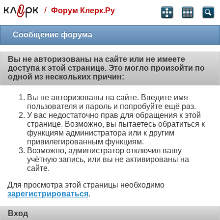
/
Форум Клерк.Ру
Святые угодники, Клерк без рекламы
прекрасен:)
Сообщение форума
месяц
Вы не авторизованы на сайте или не имеете
99
₽
доступа к этой странице. Это могло произойти по
3 месяца
одной из нескольких причин:
259
₽
-10%
Вы не авторизованы на сайте. Введите имя
полгода
пользователя и пароль и попробуйте ещё раз.
499
₽
У вас недостаточно прав для обращения к этой
-15%
странице. Возможно, вы пытаетесь обратиться к
Отмена
Оплатить
функциям администратора или к другим
привилегированным функциям.
Возможно, администратор отключил вашу
учётную запись, или вы не активированы на
сайте.
Для просмотра этой страницы необходимо
зарегистрироваться
.
Вход