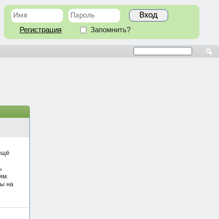
Регистрация
Запомнить?
ещё
ь
ям.
ы на