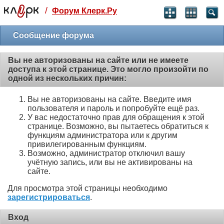
/
Форум Клерк.Ру
Святые угодники, Клерк без рекламы
прекрасен:)
Сообщение форума
месяц
Вы не авторизованы на сайте или не имеете
99
₽
доступа к этой странице. Это могло произойти по
3 месяца
одной из нескольких причин:
259
₽
-10%
Вы не авторизованы на сайте. Введите имя
полгода
пользователя и пароль и попробуйте ещё раз.
499
₽
У вас недостаточно прав для обращения к этой
-15%
странице. Возможно, вы пытаетесь обратиться к
Отмена
Оплатить
функциям администратора или к другим
привилегированным функциям.
Возможно, администратор отключил вашу
учётную запись, или вы не активированы на
сайте.
Для просмотра этой страницы необходимо
зарегистрироваться
.
Вход