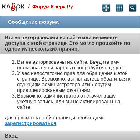
/
Форум Клерк.Ру
Святые угодники, Клерк без рекламы
прекрасен:)
Сообщение форума
месяц
Вы не авторизованы на сайте или не имеете
99
₽
доступа к этой странице. Это могло произойти по
3 месяца
одной из нескольких причин:
259
₽
-10%
Вы не авторизованы на сайте. Введите имя
полгода
пользователя и пароль и попробуйте ещё раз.
499
₽
У вас недостаточно прав для обращения к этой
-15%
странице. Возможно, вы пытаетесь обратиться к
Отмена
Оплатить
функциям администратора или к другим
привилегированным функциям.
Возможно, администратор отключил вашу
учётную запись, или вы не активированы на
сайте.
Для просмотра этой страницы необходимо
зарегистрироваться
.
Вход