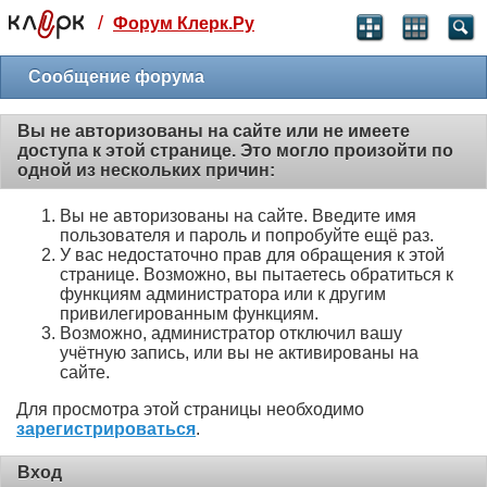
/
Форум Клерк.Ру
Святые угодники, Клерк без рекламы
прекрасен:)
Сообщение форума
месяц
Вы не авторизованы на сайте или не имеете
99
₽
доступа к этой странице. Это могло произойти по
3 месяца
одной из нескольких причин:
259
₽
-10%
Вы не авторизованы на сайте. Введите имя
полгода
пользователя и пароль и попробуйте ещё раз.
499
₽
У вас недостаточно прав для обращения к этой
-15%
странице. Возможно, вы пытаетесь обратиться к
Отмена
Оплатить
функциям администратора или к другим
привилегированным функциям.
Возможно, администратор отключил вашу
учётную запись, или вы не активированы на
сайте.
Для просмотра этой страницы необходимо
зарегистрироваться
.
Вход