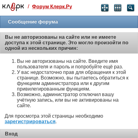
/
Форум Клерк.Ру
Святые угодники, Клерк без рекламы
прекрасен:)
Сообщение форума
месяц
Вы не авторизованы на сайте или не имеете
99
₽
доступа к этой странице. Это могло произойти по
3 месяца
одной из нескольких причин:
259
₽
-10%
Вы не авторизованы на сайте. Введите имя
полгода
пользователя и пароль и попробуйте ещё раз.
499
₽
У вас недостаточно прав для обращения к этой
-15%
странице. Возможно, вы пытаетесь обратиться к
Отмена
Оплатить
функциям администратора или к другим
привилегированным функциям.
Возможно, администратор отключил вашу
учётную запись, или вы не активированы на
сайте.
Для просмотра этой страницы необходимо
зарегистрироваться
.
Вход