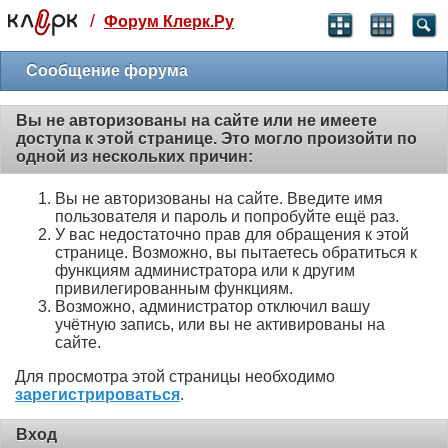
/
Форум Клерк.Ру
Святые угодники, Клерк без рекламы
прекрасен:)
Сообщение форума
месяц
Вы не авторизованы на сайте или не имеете
99
₽
доступа к этой странице. Это могло произойти по
3 месяца
одной из нескольких причин:
259
₽
-10%
Вы не авторизованы на сайте. Введите имя
полгода
пользователя и пароль и попробуйте ещё раз.
499
₽
У вас недостаточно прав для обращения к этой
-15%
странице. Возможно, вы пытаетесь обратиться к
Отмена
Оплатить
функциям администратора или к другим
привилегированным функциям.
Возможно, администратор отключил вашу
учётную запись, или вы не активированы на
сайте.
Для просмотра этой страницы необходимо
зарегистрироваться
.
Вход