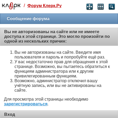
/
Форум Клерк.Ру
Святые угодники, Клерк без рекламы
прекрасен:)
Сообщение форума
месяц
Вы не авторизованы на сайте или не имеете
99
₽
доступа к этой странице. Это могло произойти по
3 месяца
одной из нескольких причин:
259
₽
-10%
Вы не авторизованы на сайте. Введите имя
полгода
пользователя и пароль и попробуйте ещё раз.
499
₽
У вас недостаточно прав для обращения к этой
-15%
странице. Возможно, вы пытаетесь обратиться к
Отмена
Оплатить
функциям администратора или к другим
привилегированным функциям.
Возможно, администратор отключил вашу
учётную запись, или вы не активированы на
сайте.
Для просмотра этой страницы необходимо
зарегистрироваться
.
Вход