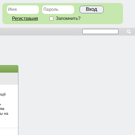
Регистрация
Запомнить?
ещё
ь
ям.
ы на